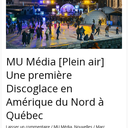
air]
Une
première
Discoglace
en
Amérique
du
Nord
MU Média [Plein air]
à
Québec
Une première
Discoglace en
Amérique du Nord à
Québec
Laisser un commentaire
/
MU Média
,
Nouvelles
/
Marc