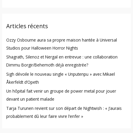
e
a
r
Articles récents
c
h
Ozzy Osbourne aura sa propre maison hantée à Universal
f
Studios pour Halloween Horror Nights
o
Shagrath, Silenoz et Nergal en entrevue : une collaboration
r
Dimmu Borgir/Behemoth déjà enregistrée?
:
Sigh dévoile le nouveau single « Unputenpu » avec Mikael
Åkerfeldt d’Opeth
Un hôpital fait venir un groupe de power metal pour jouer
devant un patient malade
Tarja Turunen revient sur son départ de Nightwish : « J’aurais
probablement dû leur faire vivre l’enfer »