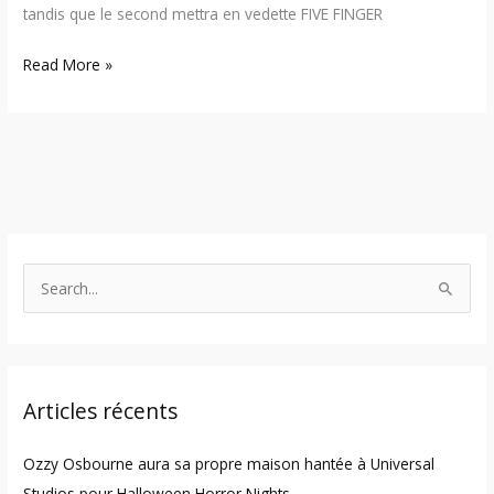
tandis que le second mettra en vedette FIVE FINGER
Read More »
S
e
a
r
Articles récents
c
h
Ozzy Osbourne aura sa propre maison hantée à Universal
f
Studios pour Halloween Horror Nights