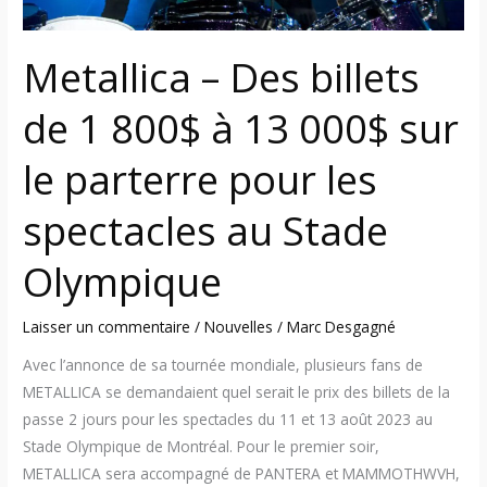
13
000$
Metallica – Des billets
sur
le
de 1 800$ à 13 000$ sur
parterre
pour
le parterre pour les
les
spectacles
spectacles au Stade
au
Stade
Olympique
Olympique
Laisser un commentaire
/
Nouvelles
/
Marc Desgagné
Avec l’annonce de sa tournée mondiale, plusieurs fans de
METALLICA se demandaient quel serait le prix des billets de la
passe 2 jours pour les spectacles du 11 et 13 août 2023 au
Stade Olympique de Montréal. Pour le premier soir,
METALLICA sera accompagné de PANTERA et MAMMOTHWVH,