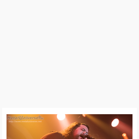
23:11:14
–
MammothWVH