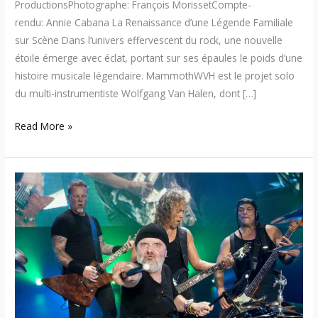
ProductionsPhotographe: François MorissetCompte-
rendu: Annie Cabana La Renaissance d’une Légende Familiale
sur Scène Dans l’univers effervescent du rock, une nouvelle
étoile émerge avec éclat, portant sur ses épaules le poids d’une
histoire musicale légendaire. MammothWVH est le projet solo
du multi-instrumentiste Wolfgang Van Halen, dont […]
Read More »
Metallica
–
Des
billets
de
1
800$
à