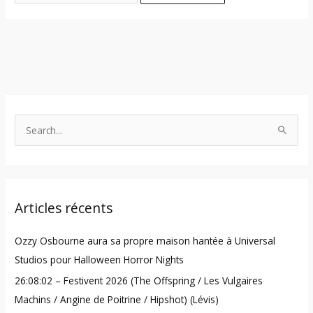
S
e
a
r
Articles récents
c
h
Ozzy Osbourne aura sa propre maison hantée à Universal
f
Studios pour Halloween Horror Nights
o
26:08:02 – Festivent 2026 (The Offspring / Les Vulgaires
r
Machins / Angine de Poitrine / Hipshot) (Lévis)
: