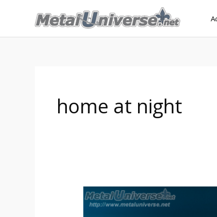
Aller
A
au
contenu
home at night
Devin
Townsend