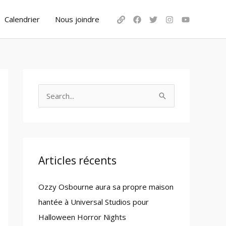
Calendrier
Nous joindre
S
e
a
r
c
Articles récents
h
Ozzy Osbourne aura sa propre maison
f
hantée à Universal Studios pour
o
Halloween Horror Nights
r