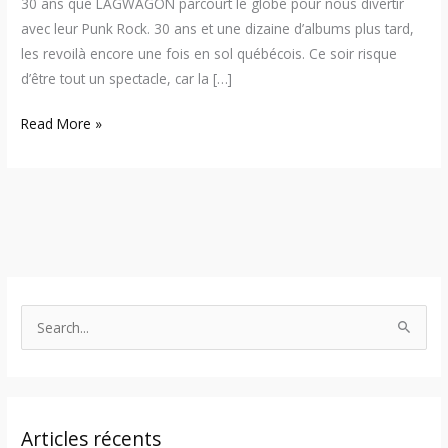
30 ans que LAGWAGON parcourt le globe pour nous divertir
avec leur Punk Rock. 30 ans et une dizaine d’albums plus tard,
les revoilà encore une fois en sol québécois. Ce soir risque
d’être tout un spectacle, car la […]
Read More »
S
e
a
r
Articles récents
c