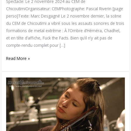
Spectacle: Le 2 novembre 2024 au CEM de
ChicoutimiOrganisateur: CEMPhotographe: Pascal Riverin [page
perso]Texte: Marc Desgagné Le 2 novembre dernier, la scène
du CEM de Chicoutimi a vibré sous les assauts sonores de trois
formations de metal extrême : À l’Ombre d’Héméra, Chadhel,
et en tête d’affiche, Fuck the Facts. Bien qu’il n’y ait pas de
compte-rendu complet pour […]
Read More »
06:11:03
–
Trois-
Rivières
MetalFest
VI
2006