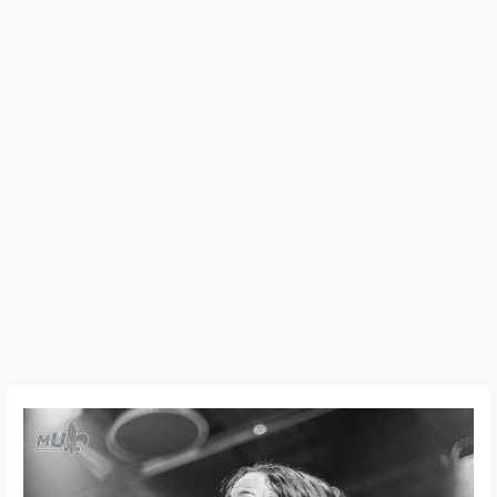
24:11:02
–
Fuck