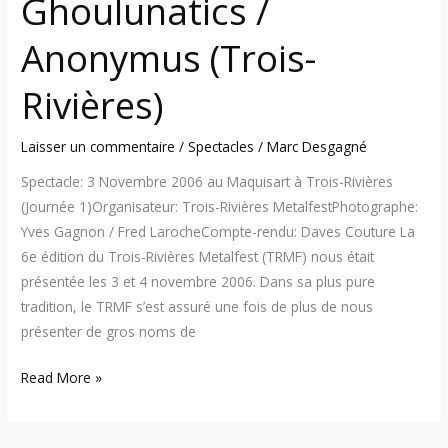
Ghoulunatics /
Perfect
Murder
Anonymus (Trois-
/
Ghoulunatics
Rivières)
/
Anonymus
Laisser un commentaire
/
Spectacles
/
Marc Desgagné
(Trois-
Rivières)
Spectacle: 3 Novembre 2006 au Maquisart à Trois-Rivières
(Journée 1)Organisateur: Trois-Rivières MetalfestPhotographe:
Yves Gagnon / Fred LarocheCompte-rendu: Daves Couture La
6e édition du Trois-Rivières Metalfest (TRMF) nous était
présentée les 3 et 4 novembre 2006. Dans sa plus pure
tradition, le TRMF s’est assuré une fois de plus de nous
présenter de gros noms de
Read More »