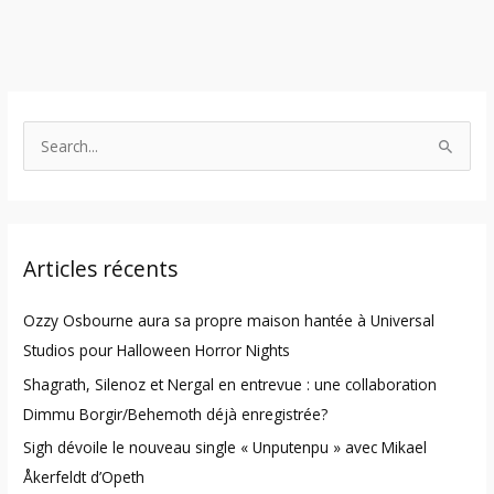
S
e
a
r
Articles récents
c
h
Ozzy Osbourne aura sa propre maison hantée à Universal
f
Studios pour Halloween Horror Nights
o
Shagrath, Silenoz et Nergal en entrevue : une collaboration
r
Dimmu Borgir/Behemoth déjà enregistrée?
:
Sigh dévoile le nouveau single « Unputenpu » avec Mikael
Åkerfeldt d’Opeth