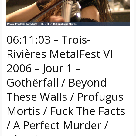
–
Jour
1
–
Gothërfall
06:11:03 – Trois-
/
Beyond
Rivières MetalFest VI
These
Walls
2006 – Jour 1 –
/
Profugus
Gothërfall / Beyond
Mortis
These Walls / Profugus
/
Fuck
Mortis / Fuck The Facts
The
Facts
/ A Perfect Murder /
/
A