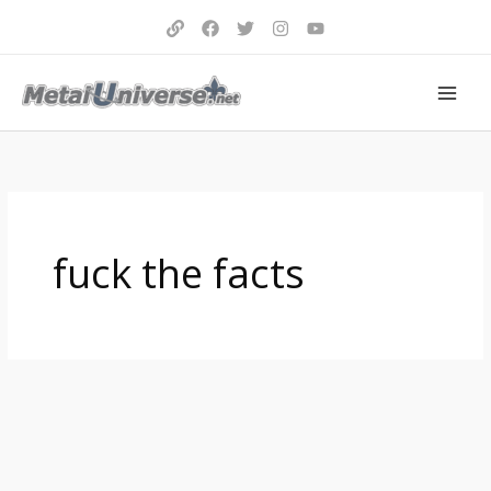
Aller
au
contenu
fuck the facts