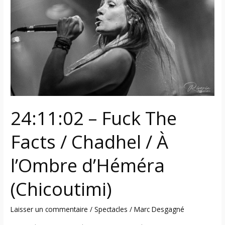
The
Facts
/
Chadhel
/
À
l’Ombre
d’Héméra
(Chicoutimi)
24:11:02 – Fuck The
Facts / Chadhel / À
l’Ombre d’Héméra
(Chicoutimi)
Laisser un commentaire
/
Spectacles
/
Marc Desgagné