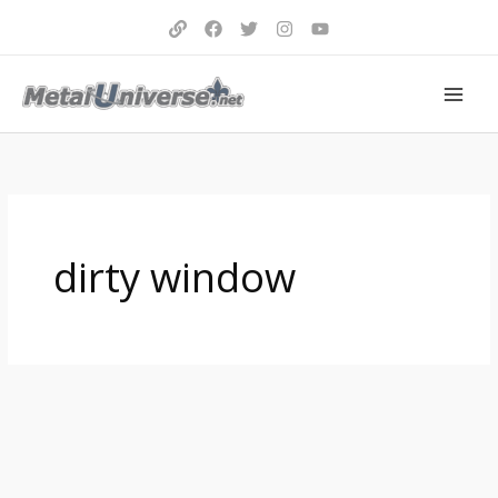
Aller
au
contenu
dirty window