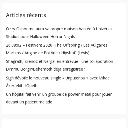
r
Articles récents
c
h
Ozzy Osbourne aura sa propre maison hantée à Universal
f
Studios pour Halloween Horror Nights
o
26:08:02 – Festivent 2026 (The Offspring / Les Vulgaires
r
Machins / Angine de Poitrine / Hipshot) (Lévis)
:
Shagrath, Silenoz et Nergal en entrevue : une collaboration
Dimmu Borgir/Behemoth déjà enregistrée?
Sigh dévoile le nouveau single « Unputenpu » avec Mikael
Åkerfeldt d’Opeth
Un hôpital fait venir un groupe de power metal pour jouer
devant un patient malade