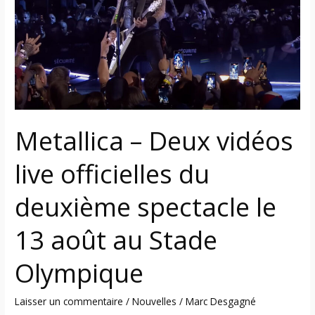
vidéos
live
officielles
du
deuxième
spectacle
le
13
Metallica – Deux vidéos
août
live officielles du
au
Stade
deuxième spectacle le
Olympique
13 août au Stade
Olympique
Laisser un commentaire
/
Nouvelles
/
Marc Desgagné