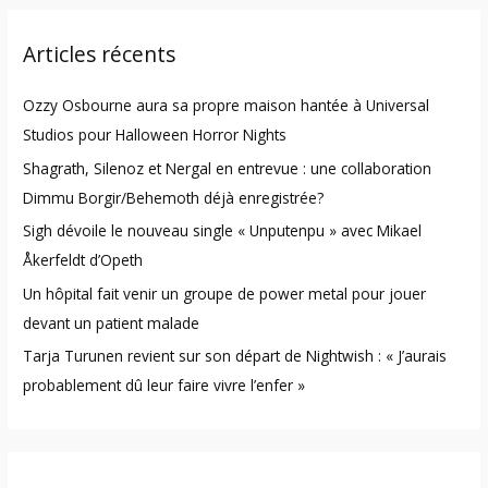
r
Articles récents
c
h
Ozzy Osbourne aura sa propre maison hantée à Universal
f
Studios pour Halloween Horror Nights
o
Shagrath, Silenoz et Nergal en entrevue : une collaboration
r
Dimmu Borgir/Behemoth déjà enregistrée?
:
Sigh dévoile le nouveau single « Unputenpu » avec Mikael
Åkerfeldt d’Opeth
Un hôpital fait venir un groupe de power metal pour jouer
devant un patient malade
Tarja Turunen revient sur son départ de Nightwish : « J’aurais
probablement dû leur faire vivre l’enfer »