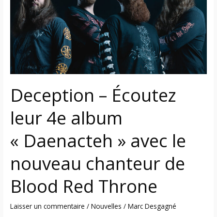
leur
4e
album
« Daenacteh »
avec
le
nouveau
Deception – Écoutez
chanteur
de
leur 4e album
Blood
Red
« Daenacteh » avec le
Throne
nouveau chanteur de
Blood Red Throne
Laisser un commentaire
/
Nouvelles
/
Marc Desgagné