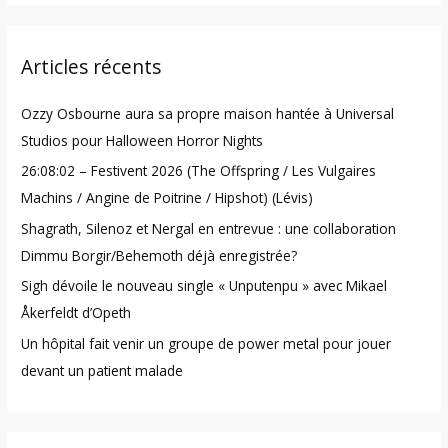
a
r
Articles récents
c
h
Ozzy Osbourne aura sa propre maison hantée à Universal
f
Studios pour Halloween Horror Nights
o
26:08:02 – Festivent 2026 (The Offspring / Les Vulgaires
r
Machins / Angine de Poitrine / Hipshot) (Lévis)
:
Shagrath, Silenoz et Nergal en entrevue : une collaboration
Dimmu Borgir/Behemoth déjà enregistrée?
Sigh dévoile le nouveau single « Unputenpu » avec Mikael
Åkerfeldt d’Opeth
Un hôpital fait venir un groupe de power metal pour jouer
devant un patient malade