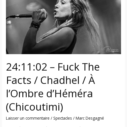
The
Facts
/
Chadhel
/
À
l’Ombre
d’Héméra
(Chicoutimi)
24:11:02 – Fuck The
Facts / Chadhel / À
l’Ombre d’Héméra
(Chicoutimi)
Laisser un commentaire
/
Spectacles
/
Marc Desgagné