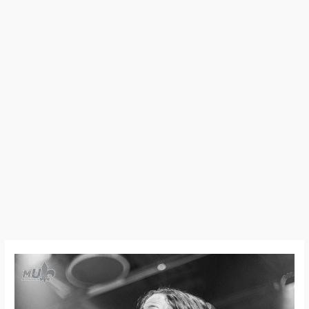
24:11:02
–
Fuck