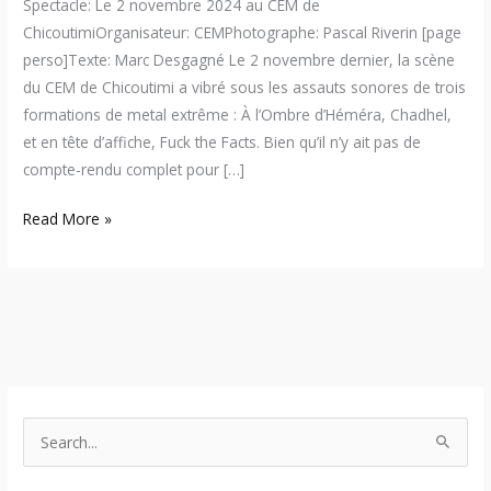
Spectacle: Le 2 novembre 2024 au CEM de
ChicoutimiOrganisateur: CEMPhotographe: Pascal Riverin [page
perso]Texte: Marc Desgagné Le 2 novembre dernier, la scène
du CEM de Chicoutimi a vibré sous les assauts sonores de trois
formations de metal extrême : À l’Ombre d’Héméra, Chadhel,
et en tête d’affiche, Fuck the Facts. Bien qu’il n’y ait pas de
compte-rendu complet pour […]
Read More »
S
e