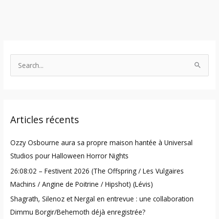
S
e
a
r
Articles récents
c
h
Ozzy Osbourne aura sa propre maison hantée à Universal
f
Studios pour Halloween Horror Nights
o
26:08:02 – Festivent 2026 (The Offspring / Les Vulgaires
r
Machins / Angine de Poitrine / Hipshot) (Lévis)
:
Shagrath, Silenoz et Nergal en entrevue : une collaboration
Dimmu Borgir/Behemoth déjà enregistrée?