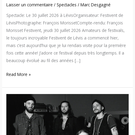
Laisser un commentaire
/
Spectacles
/
Marc Desgagné
Spectacle: Le 30 juillet 2026 à LévisOrganisateur: Festivent de
LévisPhotographe: François MorissetCompte-rendu: François
Morisset Festivent, jeudi 30 juillet 2026 Amateurs de festivals,
le toujours incroyable Festivent de Lévis a commencé hier,
mais c’est aujourd’hui que je lui rendais visite pour la première
fois cette année! J’adore ce festival depuis très longtemps. Il a
beaucoup évolué au fil des années […]
Read More »
Caravane
–
Entrevue
avec
le