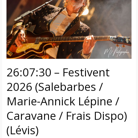
2026 (Salebarbes
/
Marie-
Annick
Lépine
/
Caravane
/
Frais
26:07:30 – Festivent
Dispo)
(Lévis)
2026 (Salebarbes /
Marie-Annick Lépine /
Caravane / Frais Dispo)
(Lévis)