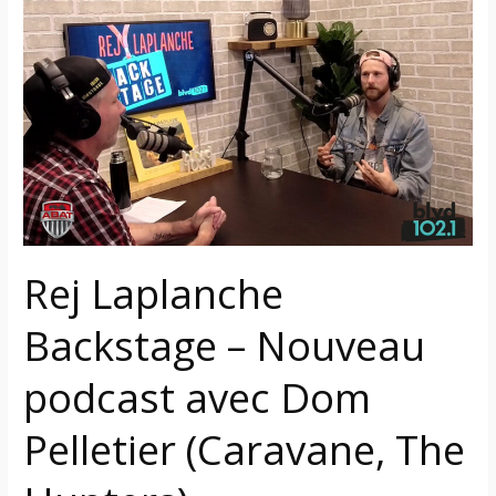
Rej
Laplanche
Backstage
–
Nouveau
podcast
avec
Dom
Pelletier
(Caravane,
Rej Laplanche
The
Hunters)
Backstage – Nouveau
podcast avec Dom
Pelletier (Caravane, The