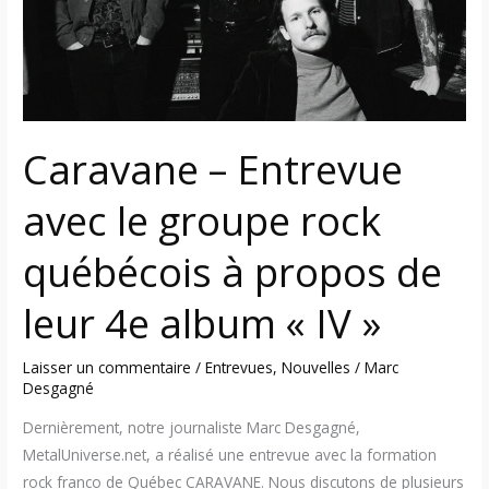
groupe
rock
québécois
à
propos
de
Caravane – Entrevue
leur
4e
avec le groupe rock
album
« IV »
québécois à propos de
leur 4e album « IV »
Laisser un commentaire
/
Entrevues
,
Nouvelles
/
Marc
Desgagné
Dernièrement, notre journaliste Marc Desgagné,
MetalUniverse.net, a réalisé une entrevue avec la formation
rock franco de Québec CARAVANE. Nous discutons de plusieurs