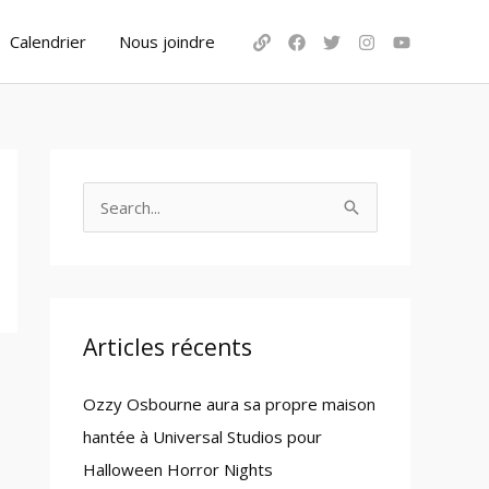
Calendrier
Nous joindre
S
e
a
r
c
Articles récents
h
Ozzy Osbourne aura sa propre maison
f
hantée à Universal Studios pour
o
Halloween Horror Nights
r