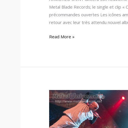
Metal Blade Records; le single et clip 
précommandes ouvertes Les icônes am
retour avec leur très attendu nouvel al
Read More »
Armored
Saint
–
Joey
Vera