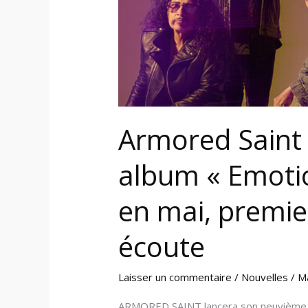
Reset »
en
mai,
premier
extrait
sous
écoute
Armored Saint 
album « Emotio
en mai, premie
écoute
Laisser un commentaire
/
Nouvelles
/
M
ARMORED SAINT lancera son neuvième al