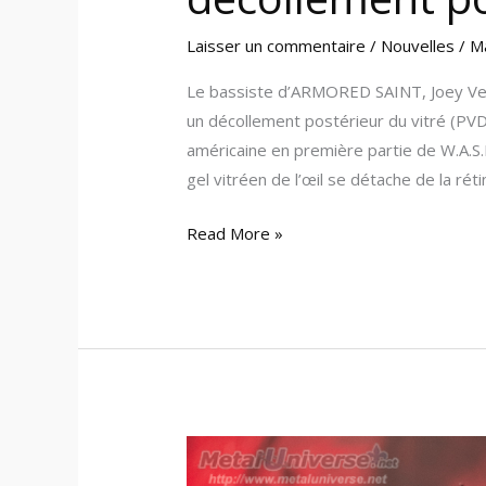
Laisser un commentaire
/
Nouvelles
/
M
Le bassiste d’ARMORED SAINT, Joey Ver
un décollement postérieur du vitré (PVD
américaine en première partie de W.A.S.P
gel vitréen de l’œil se détache de la rét
Read More »
24:11:14
–