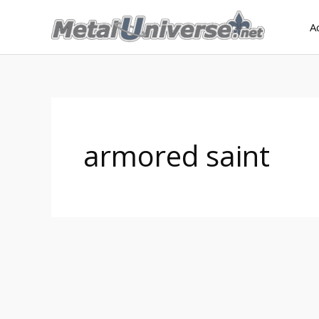
Aller
A
au
contenu
armored saint