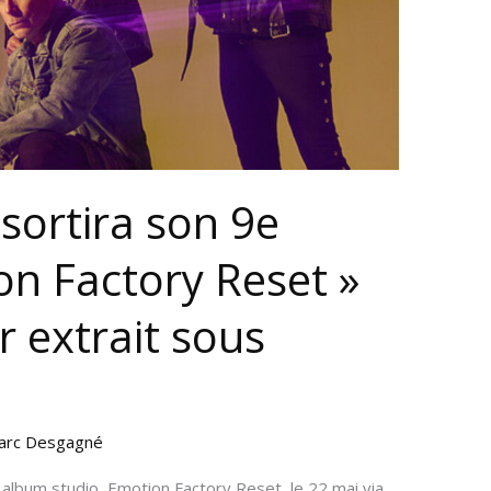
sortira son 9e
n Factory Reset »
r extrait sous
arc Desgagné
bum studio, Emotion Factory Reset, le 22 mai via