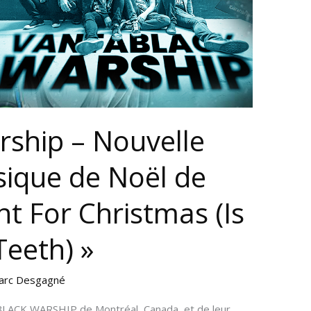
ship – Nouvelle
ssique de Noël de
nt For Christmas (Is
eeth) »
arc Desgagné
BLACK WARSHIP de Montréal, Canada, et de leur