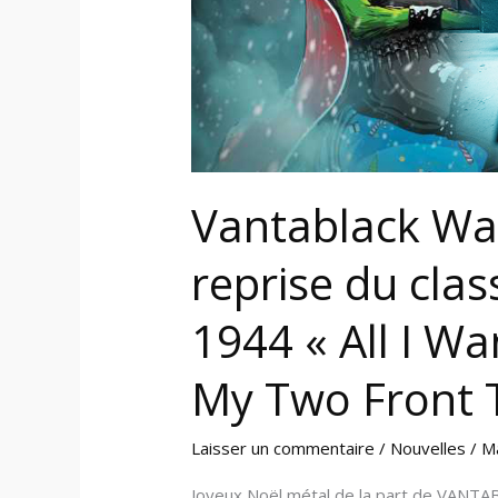
Noël
de
1944
« All
I
Want
For
Vantablack War
Christmas
(Is
reprise du cla
My
Two
1944 « All I Wa
Front
Teeth) »
My Two Front T
Laisser un commentaire
/
Nouvelles
/
M
Joyeux Noël métal de la part de VANTA