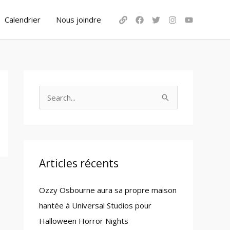
Calendrier
Nous joindre
S
e
a
r
c
Articles récents
h
Ozzy Osbourne aura sa propre maison
f
hantée à Universal Studios pour
o
Halloween Horror Nights
r