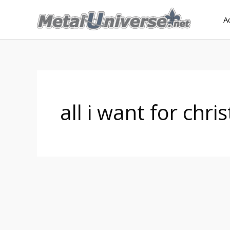
Aller
A
au
contenu
all i want for chr