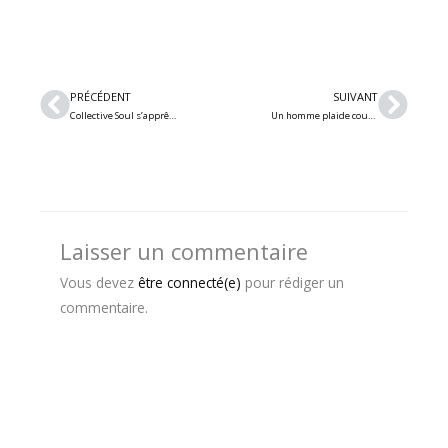
Précédent
Suiv
PRÉCÉDENT
SUIVANT
Collective Soul s’apprête à lancer le nouvel album « Touch and Go » pour le Record Store Day
Un homme plaide coupable après avoir volé 8 millions $ en redevances grâce à l’IA et des faux streams
Laisser un commentaire
Vous devez
être connecté(e)
pour rédiger un
commentaire.