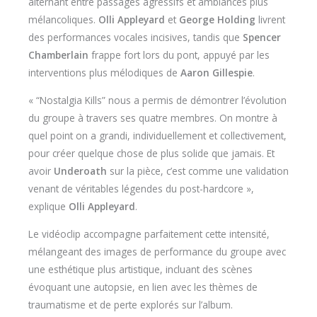
alternant entre passages agressifs et ambiances plus
mélancoliques.
Olli Appleyard
et
George Holding
livrent
des performances vocales incisives, tandis que
Spencer
Chamberlain
frappe fort lors du pont, appuyé par les
interventions plus mélodiques de
Aaron Gillespie
.
« “Nostalgia Kills” nous a permis de démontrer l’évolution
du groupe à travers ses quatre membres. On montre à
quel point on a grandi, individuellement et collectivement,
pour créer quelque chose de plus solide que jamais. Et
avoir
Underoath
sur la pièce, c’est comme une validation
venant de véritables légendes du post-hardcore »,
explique
Olli Appleyard
.
Le vidéoclip accompagne parfaitement cette intensité,
mélangeant des images de performance du groupe avec
une esthétique plus artistique, incluant des scènes
évoquant une autopsie, en lien avec les thèmes de
traumatisme et de perte explorés sur l’album.