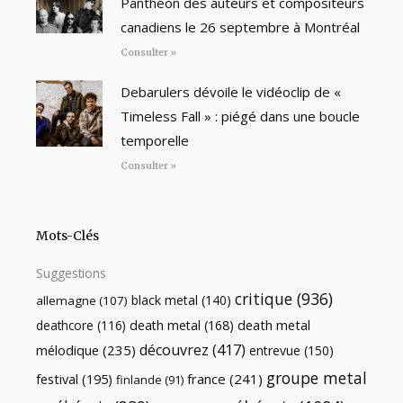
Panthéon des auteurs et compositeurs
canadiens le 26 septembre à Montréal
Consulter »
Debarulers dévoile le vidéoclip de «
Timeless Fall » : piégé dans une boucle
temporelle
Consulter »
Mots-Clés
Suggestions
critique
(936)
black metal
(140)
allemagne
(107)
death metal
death metal
(168)
deathcore
(116)
découvrez
(417)
mélodique
(235)
entrevue
(150)
groupe metal
festival
(195)
france
(241)
finlande
(91)