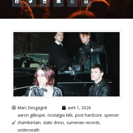
Marc Desgagné
avril 1, 2026
aaron gillespie
,
nostalgia kills
,
post-hardcore
,
spencer
chamberlain
,
static dress
,
sumerian records
,
underoeath