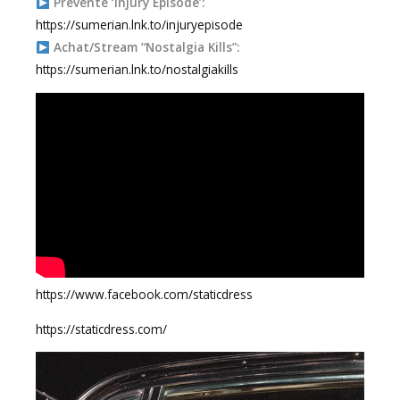
Prévente ‘Injury Episode’:
https://sumerian.lnk.to/injuryepisode
Achat/Stream “Nostalgia Kills”:
https://sumerian.lnk.to/nostalgiakills
https://www.facebook.com/staticdress
https://staticdress.com/