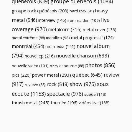
québécois
(839)
groupe québécois
(1084)
heavy
groupe rock québécois
(208)
hard rock
(91)
live
metal
(546)
interview
(146)
iron maiden
(109)
coverage
(970)
metalcore
(316)
metal cover
(136)
metal progressif
(174)
metal extrême
(88)
metallica
(98)
nouvel album
montréal
(454)
mu média
(141)
(794)
nouvelle chanson
(633)
nouvel ep
(216)
photos
(856)
nouvelle vidéo
(101)
ozzy osbourne
(88)
review
québec
(645)
pics
(226)
power metal
(293)
(917)
show
(975)
sous
rock
(518)
review/
(88)
écoute
(1153)
spectacle
(976)
suède
(113)
thrash metal
(245)
tournée
(196)
vidéos live
(168)