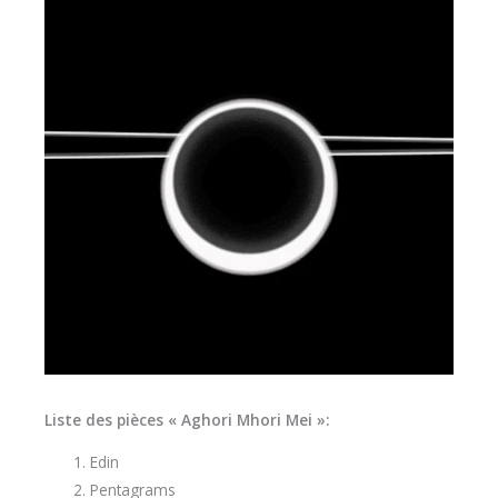
Liste des pièces « Aghori Mhori Mei »:
Edin
Pentagrams