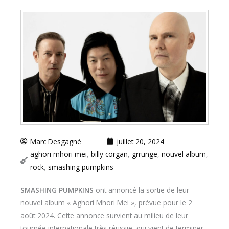
Marc Desgagné
juillet 20, 2024
aghori mhori mei
,
billy corgan
,
grrunge
,
nouvel album
,
rock
,
smashing pumpkins
SMASHING PUMPKINS
ont annoncé la sortie de leur
nouvel album « Aghori Mhori Mei », prévue pour le 2
août 2024. Cette annonce survient au milieu de leur
tournée internationale très réussie, qui vient de terminer