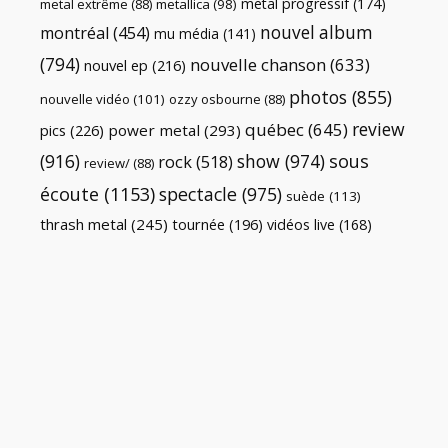
metal progressif
(174)
metal extrême
(88)
metallica
(98)
nouvel album
montréal
(454)
mu média
(141)
(794)
nouvelle chanson
(633)
nouvel ep
(216)
photos
(855)
nouvelle vidéo
(101)
ozzy osbourne
(88)
review
québec
(645)
pics
(226)
power metal
(293)
(916)
show
(974)
sous
rock
(518)
review/
(88)
écoute
(1153)
spectacle
(975)
suède
(113)
thrash metal
(245)
tournée
(196)
vidéos live
(168)