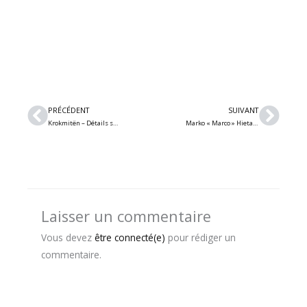
Précédent
Suiv
PRÉCÉDENT
SUIVANT
Krokmitën – Détails sur le 5e album du projet death metal expérimental montréalais
Marko « Marco » Hietala et Tarja Turunen – Les anciens de Nightwish sortiront une nouvelle chanson le 13 mars prochain
Laisser un commentaire
Vous devez
être connecté(e)
pour rédiger un
commentaire.