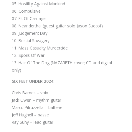
05. Hostility Against Mankind
06. Compulsive
07. Fit Of Carnage
08. Neanderthal (guest guitar solo Jason Suecof)
09. Judgement Day
10. Bestial Savagery
11. Mass Casualty Murdercide
12. Spoils Of War
13. Hair Of The Dog (NAZARETH cover; CD and digital
only)
SIX FEET UNDER 2024:
Chris Barnes – voix
Jack Owen – rhythm guitar
Marco Pitruzzella – batterie
Jeff Hughell – basse
Ray Suhy – lead guitar