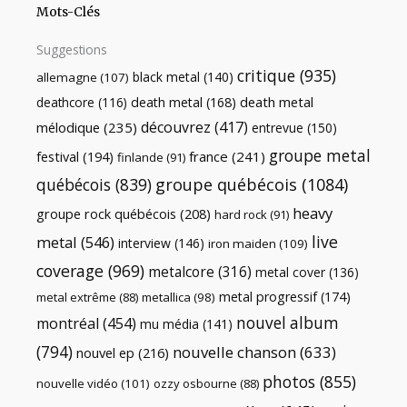
Mots-Clés
Suggestions
critique
(935)
black metal
(140)
allemagne
(107)
death metal
death metal
(168)
deathcore
(116)
découvrez
(417)
mélodique
(235)
entrevue
(150)
groupe metal
festival
(194)
france
(241)
finlande
(91)
québécois
(839)
groupe québécois
(1084)
heavy
groupe rock québécois
(208)
hard rock
(91)
live
metal
(546)
interview
(146)
iron maiden
(109)
coverage
(969)
metalcore
(316)
metal cover
(136)
metal progressif
(174)
metal extrême
(88)
metallica
(98)
nouvel album
montréal
(454)
mu média
(141)
(794)
nouvelle chanson
(633)
nouvel ep
(216)
photos
(855)
nouvelle vidéo
(101)
ozzy osbourne
(88)