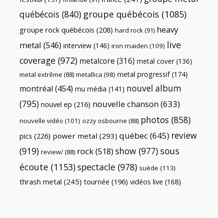
québécois
(840)
groupe québécois
(1085)
heavy
groupe rock québécois
(208)
hard rock
(91)
live
metal
(546)
interview
(146)
iron maiden
(109)
coverage
(972)
metalcore
(316)
metal cover
(136)
metal progressif
(174)
metal extrême
(88)
metallica
(98)
nouvel album
montréal
(454)
mu média
(141)
(795)
nouvelle chanson
(633)
nouvel ep
(216)
photos
(858)
nouvelle vidéo
(101)
ozzy osbourne
(88)
review
québec
(645)
pics
(226)
power metal
(293)
(919)
show
(977)
sous
rock
(518)
review/
(88)
écoute
(1153)
spectacle
(978)
suède
(113)
thrash metal
(245)
tournée
(196)
vidéos live
(168)