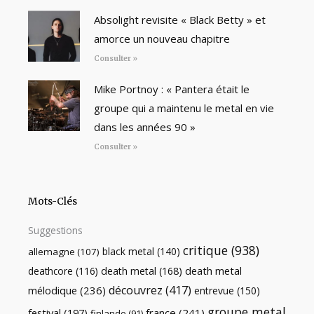
Absolight revisite « Black Betty » et
amorce un nouveau chapitre
Consulter »
Mike Portnoy : « Pantera était le
groupe qui a maintenu le metal en vie
dans les années 90 »
Consulter »
Mots-Clés
Suggestions
critique
(938)
black metal
(140)
allemagne
(107)
death metal
death metal
(168)
deathcore
(116)
découvrez
(417)
mélodique
(236)
entrevue
(150)
groupe metal
festival
(197)
france
(241)
finlande
(91)