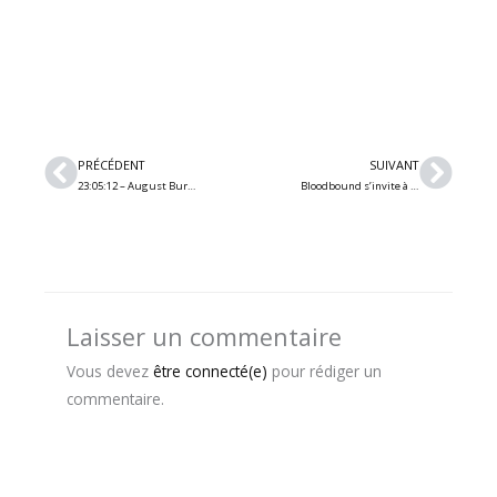
Précédent
Suiv
PRÉCÉDENT
SUIVANT
23:05:12 – August Burns Red / The Devil Wears Prada / Bleed From Within (Québec)
Bloodbound s’invite à boire avec les dieux sur le 4e single du prochain album
Laisser un commentaire
Vous devez
être connecté(e)
pour rédiger un
commentaire.