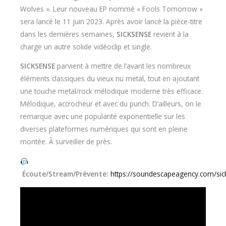
Wolves ». Leur nouveau EP nommé « Fools Tomorrow »
sera lancé le 11 juin 2023. Après avoir lancé la pièce-titre
dans les dernières semaines,
SICKSENSE
revient à la
charge un autre solide vidéoclip et single.
SICKSENSE
parvient à mettre de l’avant les nombreux
éléments classiques du vieux nu metal, tout en ajoutant
une touche metal/rock mélodique moderne très efficace.
Mélodique, accrocheur et avec du punch. D’ailleurs, on le
remarque avec une popularité exponentielle sur les
diverses plateformes numériques qui sont en pleine
montée. À surveiller de près.
Écoute/Stream/Prévente:
https://soundescapeagency.com/si