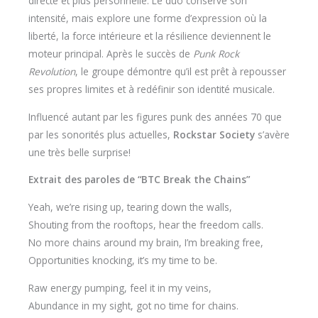
directe et plus personnelle. Le duo conserve son
intensité, mais explore une forme d’expression où la
liberté, la force intérieure et la résilience deviennent le
moteur principal. Après le succès de
Punk Rock
Revolution
, le groupe démontre qu’il est prêt à repousser
ses propres limites et à redéfinir son identité musicale.
Influencé autant par les figures punk des années 70 que
par les sonorités plus actuelles,
Rockstar Society
s’avère
une très belle surprise!
Extrait des paroles de “BTC Break the Chains”
Yeah, we’re rising up, tearing down the walls,
Shouting from the rooftops, hear the freedom calls.
No more chains around my brain, I’m breaking free,
Opportunities knocking, it’s my time to be.
Raw energy pumping, feel it in my veins,
Abundance in my sight, got no time for chains.