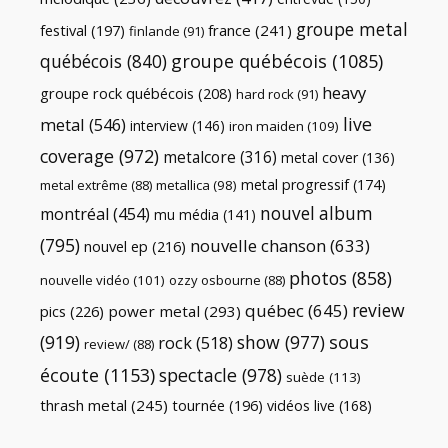
groupe metal
festival
(197)
france
(241)
finlande
(91)
québécois
(840)
groupe québécois
(1085)
heavy
groupe rock québécois
(208)
hard rock
(91)
live
metal
(546)
interview
(146)
iron maiden
(109)
coverage
(972)
metalcore
(316)
metal cover
(136)
metal progressif
(174)
metal extrême
(88)
metallica
(98)
nouvel album
montréal
(454)
mu média
(141)
(795)
nouvelle chanson
(633)
nouvel ep
(216)
photos
(858)
nouvelle vidéo
(101)
ozzy osbourne
(88)
review
québec
(645)
pics
(226)
power metal
(293)
(919)
show
(977)
sous
rock
(518)
review/
(88)
écoute
(1153)
spectacle
(978)
suède
(113)
thrash metal
(245)
tournée
(196)
vidéos live
(168)