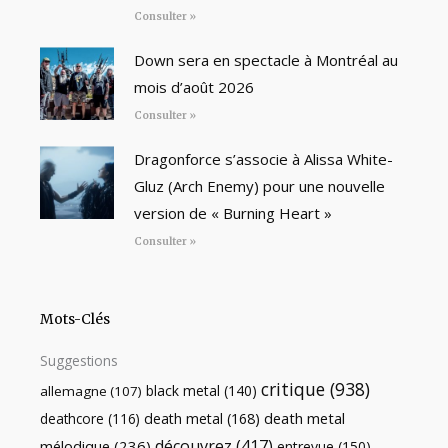
Consulter »
Down sera en spectacle à Montréal au
mois d’août 2026
Consulter »
Dragonforce s’associe à Alissa White-
Gluz (Arch Enemy) pour une nouvelle
version de « Burning Heart »
Consulter »
Mots-Clés
Suggestions
critique
(938)
black metal
(140)
allemagne
(107)
death metal
death metal
(168)
deathcore
(116)
découvrez
(417)
mélodique
(236)
entrevue
(150)