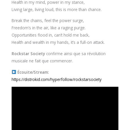
Health in my mind, power in my stance,
Living large, living loud, this is more than chance.
Break the chains, feel the power surge,
Freedom’s in the air, like a raging purge.
Opportunities flood in, can’t hold me back,
Health and wealth in my hands, it’s a full-on attack.
Rockstar Society
confirme ainsi que sa révolution
musicale ne fait que commencer.
Écouite/Stream:
https://distrokid.com/hyperfollow/rockstarsociety