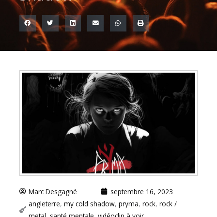
Marc Desgagné
septembre 16, 2023
angleterre
,
my cold shadow
,
pryma
,
rock
,
rock /
metal
,
santé mentale
,
vidéoclip à voir