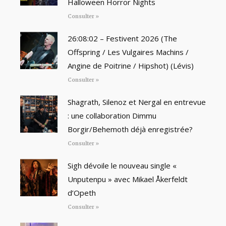
Halloween Horror Nights
Consulter »
26:08:02 – Festivent 2026 (The
Offspring / Les Vulgaires Machins /
Angine de Poitrine / Hipshot) (Lévis)
Consulter »
Shagrath, Silenoz et Nergal en entrevue
: une collaboration Dimmu
Borgir/Behemoth déjà enregistrée?
Consulter »
Sigh dévoile le nouveau single «
Unputenpu » avec Mikael Åkerfeldt
d’Opeth
Consulter »