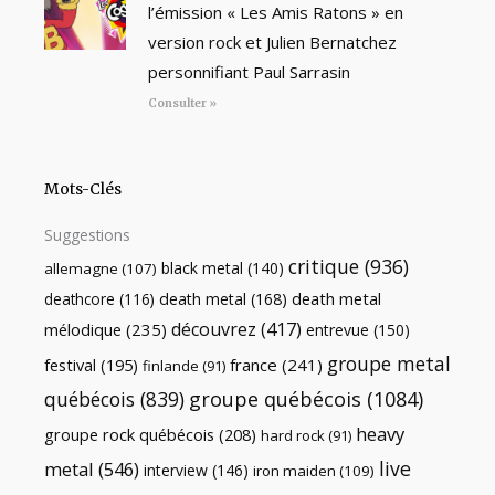
l’émission « Les Amis Ratons » en
version rock et Julien Bernatchez
personnifiant Paul Sarrasin
Consulter »
Mots-Clés
Suggestions
critique
(936)
black metal
(140)
allemagne
(107)
death metal
death metal
(168)
deathcore
(116)
découvrez
(417)
mélodique
(235)
entrevue
(150)
groupe metal
festival
(195)
france
(241)
finlande
(91)
québécois
(839)
groupe québécois
(1084)
heavy
groupe rock québécois
(208)
hard rock
(91)
live
metal
(546)
interview
(146)
iron maiden
(109)