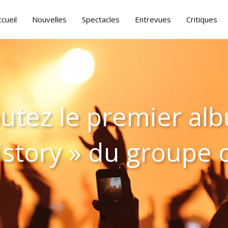
ccueil
Nouvelles
Spectacles
Entrevues
Critiques
utez le premier al
istory » du groupe 