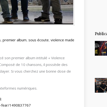
Public
s
,
premier album
,
sous écoute
,
violence made
cé son premier album intitulé « Violence
 Composé de 10 chansons, il possède des
Slayer. Si vous cherchez une bonne dose de
plateformes numériques.
q
wn-fear/1490837767