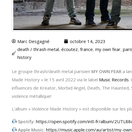
Marc Desgagné
octobre 14, 2023
death / thrash metal
,
écoutez
,
france
,
my own fear
,
pari
history
Le groupe thrash/death metal parisien
MY OWN FEAR
a lan
Made History » le 15 avril 2022 via le label
Music Records
.
influences de Kreator, Morbid Angel, Death, The Haunted, 
violence métallique!
L’album « Violence Made History » est disponible sur les 
Spotify:
https://open.spotify.com/intl-fr/album/2UTL88
Apple Music:
https://music.apple.com/au/artist/my-o