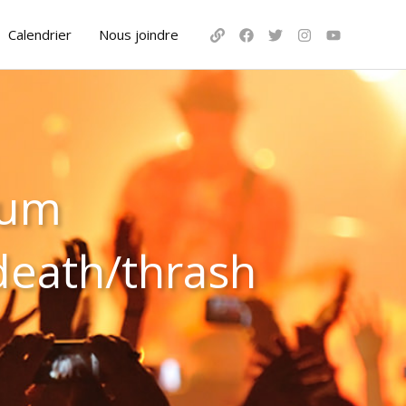
Calendrier
Nous joindre
bum
death/thrash