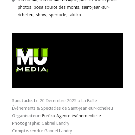
photos
,
posa source des monts
,
saint-jean-sur-
richelieu
,
show
,
spectacle
,
taktika
Spectacle:
Le 20 Décembre 2025 à La Boîte –
Événements & Spectacles de Saint-Jean-sur-Richelieu
Organisateur:
Eurêka Agence événementielle
Photographe:
Gabriel Landry
Compte-rendu:
Gabriel Landry