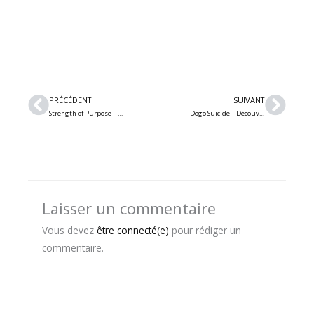
Précédent
Suiv
PRÉCÉDENT
SUIVANT
Strength of Purpose – Découvrez le nouvel album « Ananke » du groupe metal québécois
Dogo Suicide – Découvrez le nouvel album « Tristesse Lucrative » du groupe post-punk de Québec
Laisser un commentaire
Vous devez
être connecté(e)
pour rédiger un
commentaire.