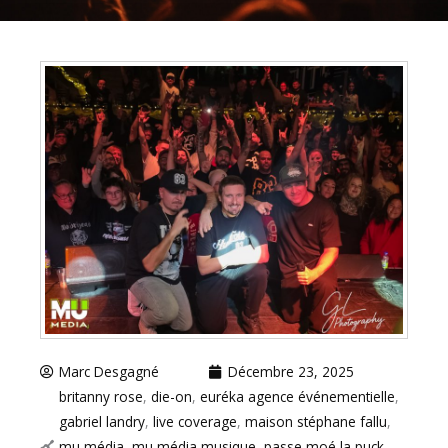
Marc Desgagné
Décembre 23, 2025
britanny rose
,
die-on
,
euréka agence événementielle
,
gabriel landry
,
live coverage
,
maison stéphane fallu
,
mu média
,
mu média musique
,
passe moé la puck
,