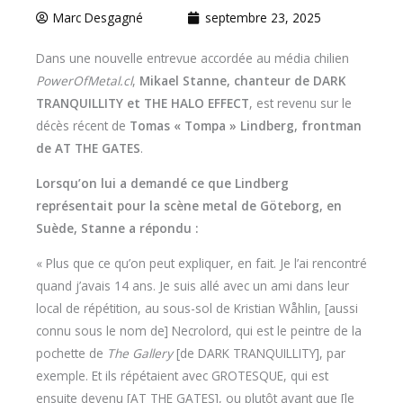
Marc Desgagné
septembre 23, 2025
Dans une nouvelle entrevue accordée au média chilien
PowerOfMetal.cl
,
Mikael Stanne, chanteur de DARK
TRANQUILLITY et THE HALO EFFECT
, est revenu sur le
décès récent de
Tomas « Tompa » Lindberg, frontman
de AT THE GATES
.
Lorsqu’on lui a demandé ce que Lindberg
représentait pour la scène metal de Göteborg, en
Suède, Stanne a répondu :
« Plus que ce qu’on peut expliquer, en fait. Je l’ai rencontré
quand j’avais 14 ans. Je suis allé avec un ami dans leur
local de répétition, au sous-sol de Kristian Wåhlin, [aussi
connu sous le nom de] Necrolord, qui est le peintre de la
pochette de
The Gallery
[de DARK TRANQUILLITY], par
exemple. Et ils répétaient avec GROTESQUE, qui est
ensuite devenu [AT THE GATES], ou plutôt avant que [le