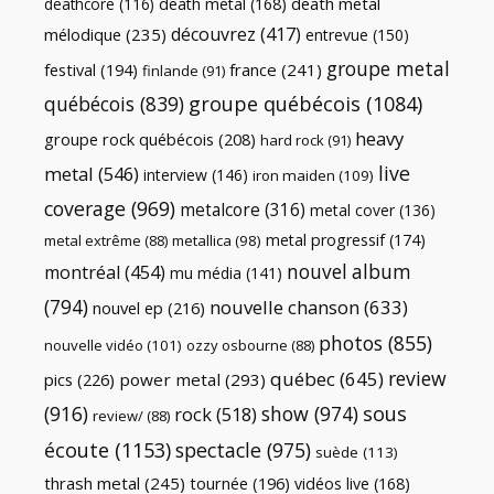
death metal
death metal
(168)
deathcore
(116)
découvrez
(417)
mélodique
(235)
entrevue
(150)
groupe metal
festival
(194)
france
(241)
finlande
(91)
québécois
(839)
groupe québécois
(1084)
heavy
groupe rock québécois
(208)
hard rock
(91)
live
metal
(546)
interview
(146)
iron maiden
(109)
coverage
(969)
metalcore
(316)
metal cover
(136)
metal progressif
(174)
metal extrême
(88)
metallica
(98)
nouvel album
montréal
(454)
mu média
(141)
(794)
nouvelle chanson
(633)
nouvel ep
(216)
photos
(855)
nouvelle vidéo
(101)
ozzy osbourne
(88)
review
québec
(645)
pics
(226)
power metal
(293)
(916)
show
(974)
sous
rock
(518)
review/
(88)
écoute
(1153)
spectacle
(975)
suède
(113)
thrash metal
(245)
tournée
(196)
vidéos live
(168)