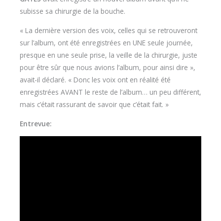
subisse sa chirurgie de la bouche.
« La dernière version des voix, celles qui se retrouveront
sur l’album, ont été enregistrées en UNE seule journée,
presque en une seule prise, la veille de la chirurgie, juste
pour être sûr que nous avions l’album, pour ainsi dire »,
avait-il déclaré. « Donc les voix ont en réalité été
enregistrées AVANT le reste de l’album… un peu différent,
mais c’était rassurant de savoir que c’était fait. »
Entrevue: