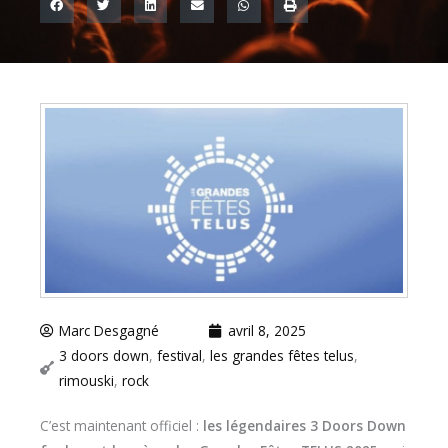
Marc Desgagné
avril 8, 2025
3 doors down
,
festival
,
les grandes fêtes telus
,
rimouski
,
rock
C’est maintenant officiel :
les légendaires 3 Doors Down