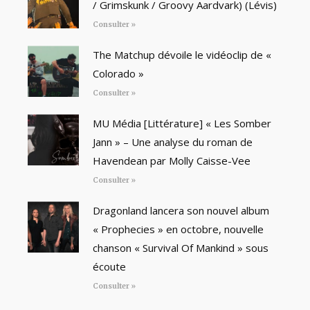
/ Grimskunk / Groovy Aardvark) (Lévis)
Consulter »
The Matchup dévoile le vidéoclip de «
Colorado »
Consulter »
MU Média [Littérature] « Les Somber
Jann » – Une analyse du roman de
Havendean par Molly Caisse-Vee
Consulter »
Dragonland lancera son nouvel album
« Prophecies » en octobre, nouvelle
chanson « Survival Of Mankind » sous
écoute
Consulter »