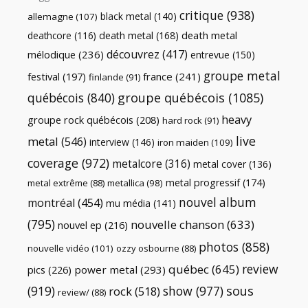
critique
(938)
black metal
(140)
allemagne
(107)
death metal
death metal
(168)
deathcore
(116)
découvrez
(417)
mélodique
(236)
entrevue
(150)
groupe metal
festival
(197)
france
(241)
finlande
(91)
québécois
(840)
groupe québécois
(1085)
heavy
groupe rock québécois
(208)
hard rock
(91)
live
metal
(546)
interview
(146)
iron maiden
(109)
coverage
(972)
metalcore
(316)
metal cover
(136)
metal progressif
(174)
metal extrême
(88)
metallica
(98)
nouvel album
montréal
(454)
mu média
(141)
(795)
nouvelle chanson
(633)
nouvel ep
(216)
photos
(858)
nouvelle vidéo
(101)
ozzy osbourne
(88)
review
québec
(645)
pics
(226)
power metal
(293)
(919)
show
(977)
sous
rock
(518)
review/
(88)