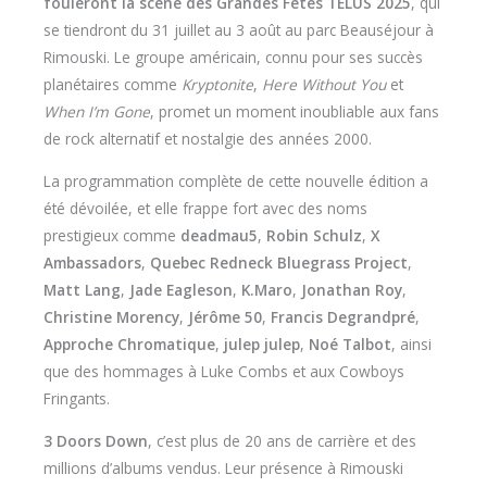
fouleront la scène des Grandes Fêtes TELUS 2025
, qui
se tiendront du 31 juillet au 3 août au parc Beauséjour à
Rimouski. Le groupe américain, connu pour ses succès
planétaires comme
Kryptonite
,
Here Without You
et
When I’m Gone
, promet un moment inoubliable aux fans
de rock alternatif et nostalgie des années 2000.
La programmation complète de cette nouvelle édition a
été dévoilée, et elle frappe fort avec des noms
prestigieux comme
deadmau5
,
Robin Schulz
,
X
Ambassadors
,
Quebec Redneck Bluegrass Project
,
Matt Lang
,
Jade Eagleson
,
K.Maro
,
Jonathan Roy
,
Christine Morency
,
Jérôme 50
,
Francis Degrandpré
,
Approche Chromatique
,
julep julep
,
Noé Talbot
, ainsi
que des hommages à Luke Combs et aux Cowboys
Fringants.
3 Doors Down
, c’est plus de 20 ans de carrière et des
millions d’albums vendus. Leur présence à Rimouski