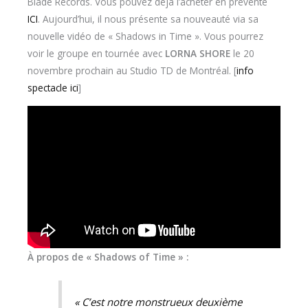
Blade Records. Vous pouvez déjà l’acheter en prévente
ICI
. Aujourd’hui, il nous présente sa nouveauté via sa
nouvelle vidéo de « Shadows in Time ». Vous pourrez
voir le groupe en tournée avec
LORNA SHORE
le 20
novembre prochain au Studio TD de Montréal. [
info
spectacle ici
]
À propos de « Shadows of Time » :
« C’est notre monstrueux deuxième