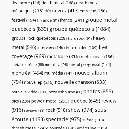
death metal
death metal
(168)
deathcore
(116)
découvrez
(417)
mélodique
(235)
entrevue
(150)
groupe metal
festival
(194)
france
(241)
finlande
(91)
québécois
(839)
groupe québécois
(1084)
heavy
groupe rock québécois
(208)
hard rock
(91)
live
metal
(546)
interview
(146)
iron maiden
(109)
coverage
(969)
metalcore
(316)
metal cover
(136)
metal progressif
(174)
metal extrême
(88)
metallica
(98)
nouvel album
montréal
(454)
mu média
(141)
(794)
nouvelle chanson
(633)
nouvel ep
(216)
photos
(855)
nouvelle vidéo
(101)
ozzy osbourne
(88)
review
québec
(645)
pics
(226)
power metal
(293)
(916)
show
(974)
sous
rock
(518)
review/
(88)
écoute
(1153)
spectacle
(975)
suède
(113)
thrash metal
(245)
tournée
(196)
vidéos live
(168)