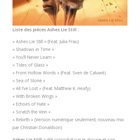
Liste des pièces Ashes Lie Still :
« Ashes Lie Still » (Feat. Julia Frau)
« Shadows in Time »
« You’ll Never Learn »
« Tides of Glass »
« From Hollow Words » (Feat. Sven de Caluwé)
« Sea of Stone »
« All I’ve Lost » (Feat. Matthew K. Heafy)
« With Broken Wings »
« Echoes of Hate »
« Scratch the Vein »
« Rebirth » (Version numérique seulement; nouveau mix
par Christian Donaldson)
Ashes Lie Still
a été coproduit par le groupe et son