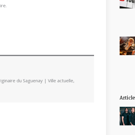
re.
ginaire du Saguenay | Ville actuelle,
Articl