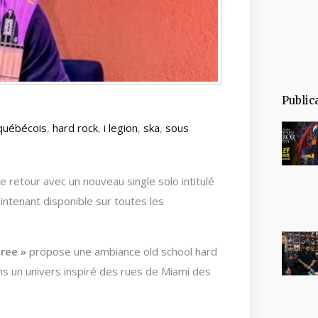
Public
québécois
,
hard rock
,
i legion
,
ska
,
sous
de retour avec un nouveau single solo intitulé
intenant disponible sur toutes les
Free »
propose une ambiance old school hard
ns un univers inspiré des rues de Miami des