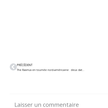
Précédent
PRÉCÉDENT
The Rasmus en tournée nord-américaine : deux dates au Québec en septembre
Laisser un commentaire