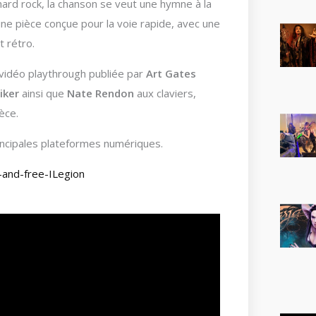
ard rock, la chanson se veut une hymne à la
e pièce conçue pour la voie rapide, avec une
 rétro.
vidéo playthrough publiée par
Art Gates
iker
ainsi que
Nate Rendon
aux claviers,
èce.
incipales plateformes numériques.
d-and-free-ILegion