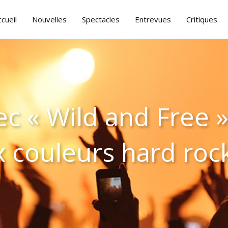
ccueil
Nouvelles
Spectacles
Entrevues
Critiques
ec « Wild and Free »
x couleurs hard roc