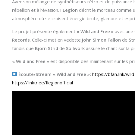
Avec son mélange de synthétiseurs rétro et de puissance h
rébellion et à l’évasion.
I Legion
décrit le morceau comme un
atmosphère où se croisent énergie brute, glamour et esprit
Le projet présente également
« Wild and Free »
avec une 
Records
. Celle-ci met en vedette
John Simon Fallon
de
Str
tandis que
Björn Strid
de
Soilwork
assure le chant sur la pi
« Wild and Free »
est disponible dès maintenant sur les pr
Écoute/Stream « Wild and Free »:
https://bfan.link/wil
https://linktr.ee/Ilegionofficial