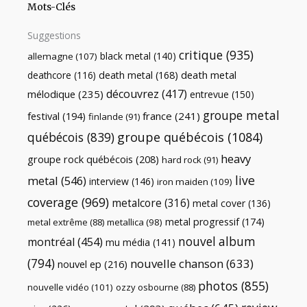
Mots-Clés
Suggestions
critique
(935)
black metal
(140)
allemagne
(107)
death metal
death metal
(168)
deathcore
(116)
découvrez
(417)
mélodique
(235)
entrevue
(150)
groupe metal
festival
(194)
france
(241)
finlande
(91)
québécois
(839)
groupe québécois
(1084)
heavy
groupe rock québécois
(208)
hard rock
(91)
live
metal
(546)
interview
(146)
iron maiden
(109)
coverage
(969)
metalcore
(316)
metal cover
(136)
metal progressif
(174)
metal extrême
(88)
metallica
(98)
nouvel album
montréal
(454)
mu média
(141)
(794)
nouvelle chanson
(633)
nouvel ep
(216)
photos
(855)
nouvelle vidéo
(101)
ozzy osbourne
(88)