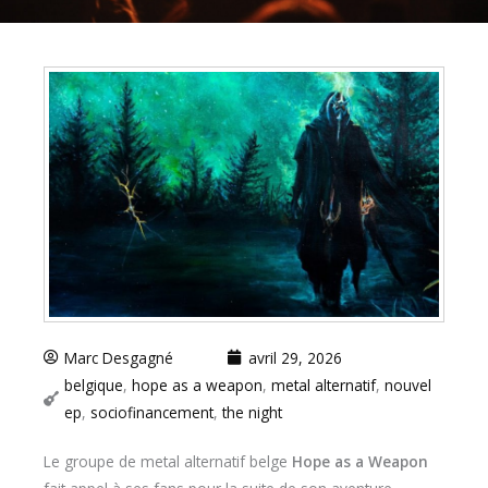
Marc Desgagné
avril 29, 2026
belgique
,
hope as a weapon
,
metal alternatif
,
nouvel
ep
,
sociofinancement
,
the night
Le groupe de metal alternatif belge
Hope as a Weapon