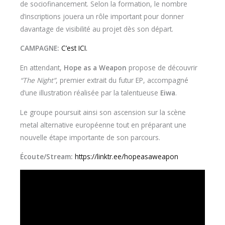
de sociofinancement. Selon la formation, le nombre
d’inscriptions jouera un rôle important pour donner
davantage de visibilité au projet dès son départ.
CAMPAGNE:
C’est ICI.
En attendant,
Hope as a Weapon
propose de découvrir
“The Night”
, premier extrait du futur EP, accompagné
d’une illustration réalisée par la talentueuse
Eiwa
.
Le groupe poursuit ainsi son ascension sur la scène
metal alternative européenne tout en préparant une
nouvelle étape importante de son parcours.
Écoute/Stream:
https://linktr.ee/hopeasaweapon