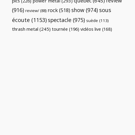
review
québec
(645)
pics
(226)
power metal
(293)
(916)
show
(974)
sous
rock
(518)
review/
(88)
écoute
(1153)
spectacle
(975)
suède
(113)
thrash metal
(245)
tournée
(196)
vidéos live
(168)