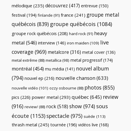
découvrez
(417)
mélodique
(235)
entrevue
(150)
groupe metal
festival
(194)
france
(241)
finlande
(91)
québécois
(839)
groupe québécois
(1084)
heavy
groupe rock québécois
(208)
hard rock
(91)
live
metal
(546)
interview
(146)
iron maiden
(109)
coverage
(969)
metalcore
(316)
metal cover
(136)
metal progressif
(174)
metal extrême
(88)
metallica
(98)
nouvel album
montréal
(454)
mu média
(141)
(794)
nouvelle chanson
(633)
nouvel ep
(216)
photos
(855)
nouvelle vidéo
(101)
ozzy osbourne
(88)
review
québec
(645)
pics
(226)
power metal
(293)
(916)
show
(974)
sous
rock
(518)
review/
(88)
écoute
(1153)
spectacle
(975)
suède
(113)
thrash metal
(245)
tournée
(196)
vidéos live
(168)