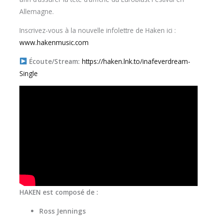
Allemagne.
Inscrivez-vous à la nouvelle infolettre de Haken ici :
www.hakenmusic.com
Écoute/Stream:
https://haken.lnk.to/inafeverdream-
Single
HAKEN est composé de :
Ross Jennings