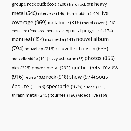
heavy
groupe rock québécois
(208)
hard rock
(91)
live
metal
(546)
interview
(146)
iron maiden
(109)
coverage
(969)
metalcore
(316)
metal cover
(136)
metal progressif
(174)
metal extrême
(88)
metallica
(98)
nouvel album
montréal
(454)
mu média
(141)
(794)
nouvelle chanson
(633)
nouvel ep
(216)
photos
(855)
nouvelle vidéo
(101)
ozzy osbourne
(88)
review
québec
(645)
pics
(226)
power metal
(293)
(916)
show
(974)
sous
rock
(518)
review/
(88)
écoute
(1153)
spectacle
(975)
suède
(113)
thrash metal
(245)
tournée
(196)
vidéos live
(168)