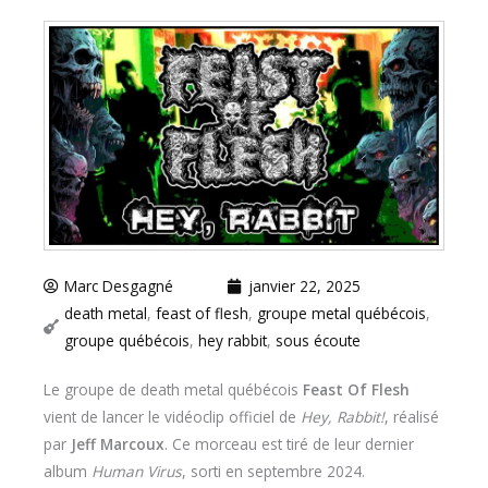
Marc Desgagné
janvier 22, 2025
death metal
,
feast of flesh
,
groupe metal québécois
,
groupe québécois
,
hey rabbit
,
sous écoute
Le groupe de death metal québécois
Feast Of Flesh
vient de lancer le vidéoclip officiel de
Hey, Rabbit!
, réalisé
par
Jeff Marcoux
. Ce morceau est tiré de leur dernier
album
Human Virus
, sorti en septembre 2024.