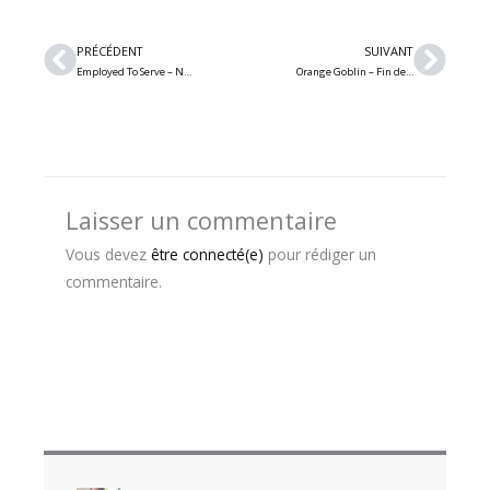
Précédent
Suiv
PRÉCÉDENT
SUIVANT
Employed To Serve – Nouveau single « Atonement » avec Will Ramos (Lorna Shore) et nouvel album
Orange Goblin – Fin de transmission : les légendes annoncent que 2025 sera leur dernière année – pour le moment
Laisser un commentaire
Vous devez
être connecté(e)
pour rédiger un
commentaire.