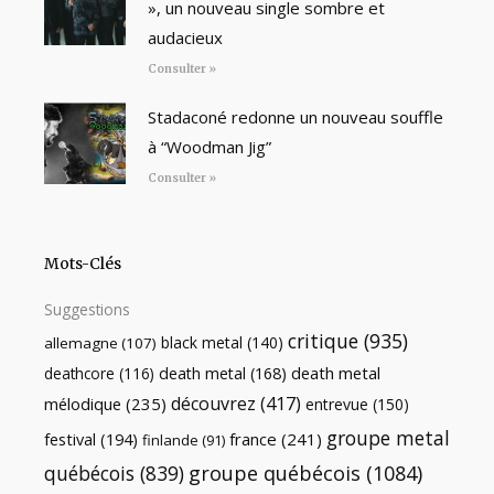
», un nouveau single sombre et
audacieux
Consulter »
Stadaconé redonne un nouveau souffle
à “Woodman Jig”
Consulter »
Mots-Clés
Suggestions
critique
(935)
black metal
(140)
allemagne
(107)
death metal
death metal
(168)
deathcore
(116)
découvrez
(417)
mélodique
(235)
entrevue
(150)
groupe metal
festival
(194)
france
(241)
finlande
(91)
québécois
(839)
groupe québécois
(1084)