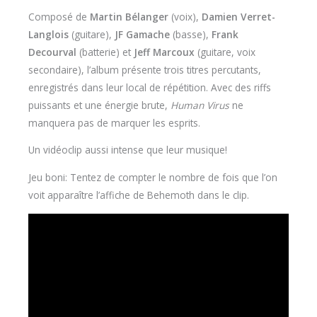
Composé de
Martin Bélanger
(voix),
Damien Verret-
Langlois
(guitare),
JF Gamache
(basse),
Frank
Decourval
(batterie) et
Jeff Marcoux
(guitare, voix
secondaire), l’album présente trois titres percutants,
enregistrés dans leur local de répétition. Avec des riffs
puissants et une énergie brute,
Human Virus
ne
manquera pas de marquer les esprits.
Un vidéoclip aussi intense que leur musique!
Jeu boni: Tentez de compter le nombre de fois que l’on
voit apparaître l’affiche de Behemoth dans le clip.