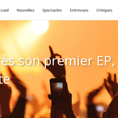
ccueil
Nouvelles
Spectacles
Entrevues
Critiques
s son premier EP, l
te