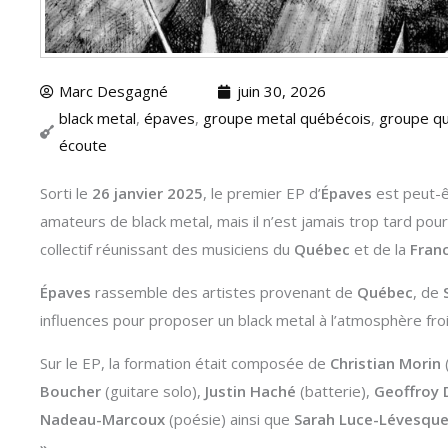
Marc Desgagné
juin 30, 2026
black metal
,
épaves
,
groupe metal québécois
,
groupe q
écoute
Sorti le
26 janvier 2025
, le premier EP d’
Épaves
est peut-ê
amateurs de black metal, mais il n’est jamais trop tard po
collectif réunissant des musiciens du
Québec
et de la
Fran
Épaves
rassemble des artistes provenant de
Québec
, de
influences pour proposer un black metal à l’atmosphère fro
Sur le EP, la formation était composée de
Christian Morin
Boucher
(guitare solo),
Justin Haché
(batterie),
Geoffroy D
Nadeau-Marcoux
(poésie) ainsi que
Sarah Luce-Lévesqu
»
.