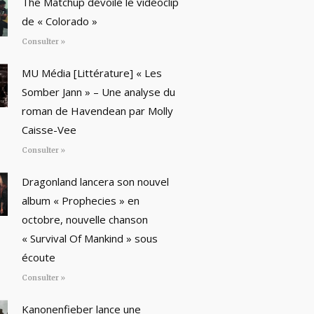
The Matchup dévoile le vidéoclip
de « Colorado »
Consulter »
MU Média [Littérature] « Les
Somber Jann » – Une analyse du
roman de Havendean par Molly
Caisse-Vee
Consulter »
Dragonland lancera son nouvel
album « Prophecies » en
octobre, nouvelle chanson
« Survival Of Mankind » sous
écoute
Consulter »
Kanonenfieber lance une