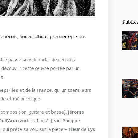
Public
uébécois
,
nouvel album
,
premier ep
,
sous
tre passé sous le radar de certains
ur découvrir cette œuvre portée par un
ce
.
Sept-Îles
et de la
France
, qui unissent leurs
ide et mélancolique.
(composition, guitare et basse),
Jérome
ell’Aria
(vociférations),
Jean-Philippe
e
, qui prête sa voix sur la pièce
« Fleur de Lys