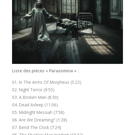
Liste des pièces « Parasomnia » :
01. In The Arms Of Morpheus (5:22)
02. Night Terror (9:55)
03. A Broken Man (8:30)
04. Dead Asleep (11:06)
05. Midnight Messiah (7:58)
06. Are We Dreaming? (1:28)
07. Bend The Clock (7:24)
08. The Shadow Man Incident (19:32)