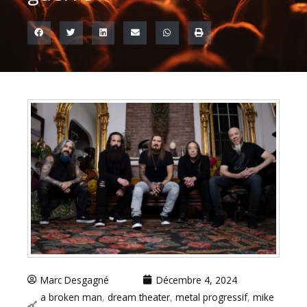
Marc Desgagné
Décembre 4, 2024
a broken man
,
dream theater
,
metal progressif
,
mike