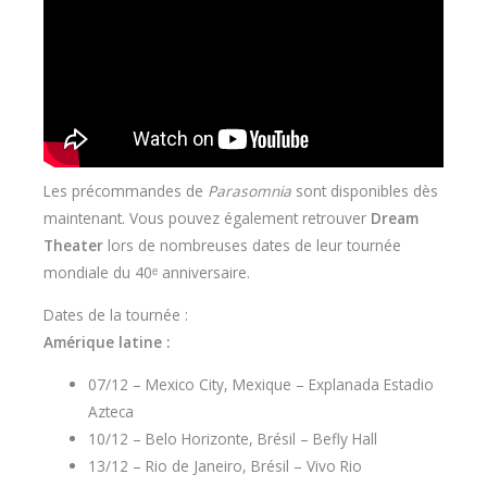
Les précommandes de
Parasomnia
sont disponibles dès
maintenant. Vous pouvez également retrouver
Dream
Theater
lors de nombreuses dates de leur tournée
mondiale du 40ᵉ anniversaire.
Dates de la tournée :
Amérique latine :
07/12 – Mexico City, Mexique – Explanada Estadio
Azteca
10/12 – Belo Horizonte, Brésil – Befly Hall
13/12 – Rio de Janeiro, Brésil – Vivo Rio