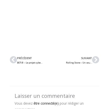
Précédent
Suiv
PRÉCÉDENT
SUIVANT
BOT41 – Le projet cyberpunk québécois sort son 3e single « Independent »
Rolling Stone – Un seul album metal dans leur liste des 100 meilleures sorties de 2024
Laisser un commentaire
Vous devez
être connecté(e)
pour rédiger un