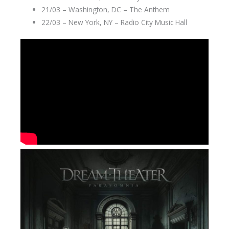
21/03 – Washington, DC – The Anthem
22/03 – New York, NY – Radio City Music Hall