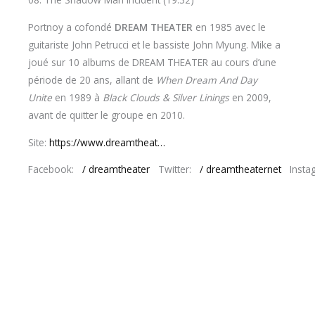
Portnoy a cofondé
DREAM THEATER
en 1985 avec le
guitariste John Petrucci et le bassiste John Myung. Mike a
joué sur 10 albums de DREAM THEATER au cours d’une
période de 20 ans, allant de
When Dream And Day
Unite
en 1989 à
Black Clouds & Silver Linings
en 2009,
avant de quitter le groupe en 2010.
Site:
https://www.dreamtheat…
Facebook:
/ dreamtheater
Twitter:
/ dreamtheaternet
Insta