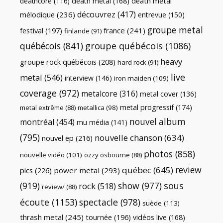
death metal
death metal
(168)
deathcore
(116)
découvrez
(417)
mélodique
(236)
entrevue
(150)
groupe metal
festival
(197)
france
(241)
finlande
(91)
québécois
(841)
groupe québécois
(1086)
heavy
groupe rock québécois
(208)
hard rock
(91)
live
metal
(546)
interview
(146)
iron maiden
(109)
coverage
(972)
metalcore
(316)
metal cover
(136)
metal progressif
(174)
metal extrême
(88)
metallica
(98)
nouvel album
montréal
(454)
mu média
(141)
(795)
nouvelle chanson
(634)
nouvel ep
(216)
photos
(858)
nouvelle vidéo
(101)
ozzy osbourne
(88)
review
québec
(645)
pics
(226)
power metal
(293)
(919)
show
(977)
sous
rock
(518)
review/
(88)
écoute
(1153)
spectacle
(978)
suède
(113)
thrash metal
(245)
tournée
(196)
vidéos live
(168)