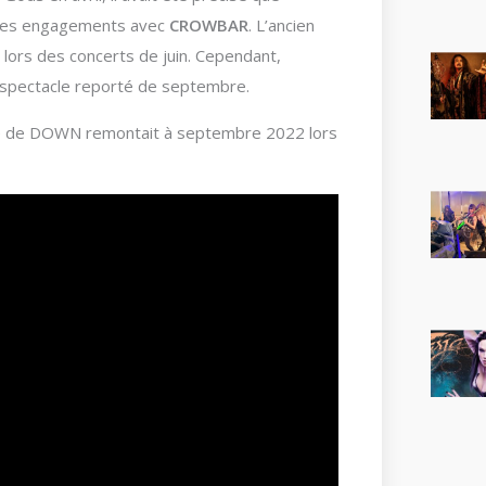
e ses engagements avec
CROWBAR
. L’ancien
m lors des concerts de juin. Cependant,
 spectacle reporté de septembre.
nce de DOWN remontait à septembre 2022 lors