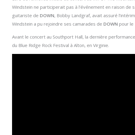
Windstein ne participerait pas à l’événement en raison d
guitariste de
DOWN
, Bobby Landgraf, avait assuré l’intéri
Windstein a pu rejoindre ses camarades de
DOWN
pour le
Avant le concert au Southport Hall, la dernière performa
du Blue Ridge Rock Festival à Alton, en Virginie.