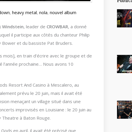
Public
down
,
heavy metal
,
nola
,
nouvel album
k Windstein
, leader de
CROWBAR
, a donné
uel il participe aux côtés du chanteur Philip
y Bower et du bassiste Pat Bruders.
s mois], en train d’écrire avec le groupe et de
onné l’année prochaine… Nous avons 10
Gods Resort And Casino à Mescalero, au
lement prévu le 20 juin, mais il avait été
nsion menaçant un village situé dans une
certs improvisés en Louisiane : le 20 juin au
ty Theatre à Baton Rouge.
Gods en avril, il avait été précisé que