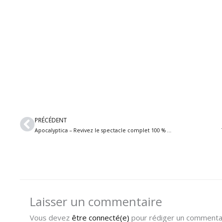
Précédent
PRÉCÉDENT
Apocalyptica – Revivez le spectacle complet 100 % Metallica de leur récent passage en Belgique
Laisser un commentaire
Vous devez
être connecté(e)
pour rédiger un commentai