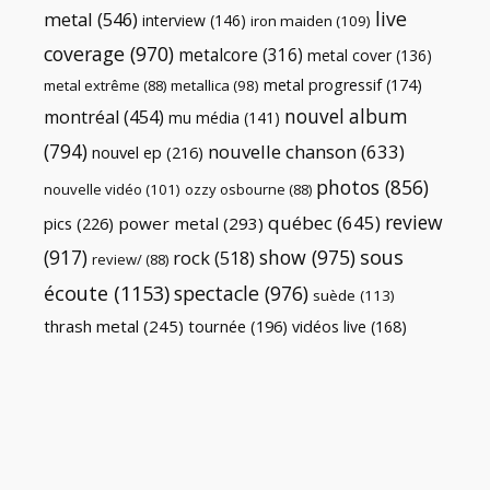
live
metal
(546)
interview
(146)
iron maiden
(109)
coverage
(970)
metalcore
(316)
metal cover
(136)
metal progressif
(174)
metal extrême
(88)
metallica
(98)
nouvel album
montréal
(454)
mu média
(141)
(794)
nouvelle chanson
(633)
nouvel ep
(216)
photos
(856)
nouvelle vidéo
(101)
ozzy osbourne
(88)
review
québec
(645)
pics
(226)
power metal
(293)
(917)
show
(975)
sous
rock
(518)
review/
(88)
écoute
(1153)
spectacle
(976)
suède
(113)
thrash metal
(245)
tournée
(196)
vidéos live
(168)