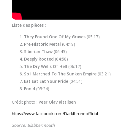
Liste des pièces :
They Found One Of My Graves
(05:17)
Pre-Historic Metal
(04:19)
Siberian Thaw
(06:45)
Deeply Rooted
(04:58)
The Dry Wells Of Hell
(06:12)
So I Marched To The Sunken Empire
(03:21)
Eat Eat Eat Your Pride
(04:51)
Eon 4
(05:24)
Crédit photo :
Peer Olav Kittilsen
https://www.facebook.com/Darkthroneofficial
Source: Blabbermouth