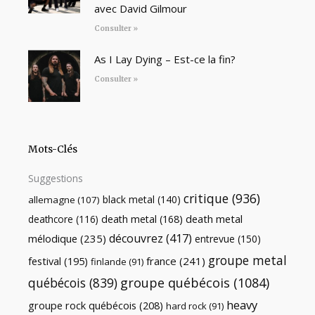
avec David Gilmour
Consulter »
As I Lay Dying – Est-ce la fin?
Consulter »
Mots-Clés
Suggestions
critique
(936)
black metal
(140)
allemagne
(107)
death metal
death metal
(168)
deathcore
(116)
découvrez
(417)
mélodique
(235)
entrevue
(150)
groupe metal
festival
(195)
france
(241)
finlande
(91)
québécois
(839)
groupe québécois
(1084)
heavy
groupe rock québécois
(208)
hard rock
(91)