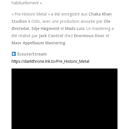
habituellement ».
« Pre-Historic Metal » a été enregistré aux
Chaka Khan
Studios
à Oslo, avec une production assurée par
Ole
Øvstedal
,
Silje Høgevold
et
Mads Luis
. Le mastering a
été réalisé par
Jack Control
chez
Enormous Door
et
Maor Appelbaum Mastering
.
Écoute/Stream:
https://darkthrone.lnk.to/Pre_Historic_Metal