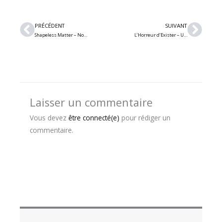
Précédent
Suiv
PRÉCÉDENT
SUIVANT
Shapeless Matter – Nouvelle chanson « Your Last Lullaby » pour la formation heavy/thrash metal saguenéenne
L’Horreur d’Exister – Un premier EP nommé « Myling » pour le projet black metal montréalais
Laisser un commentaire
Vous devez
être connecté(e)
pour rédiger un
commentaire.