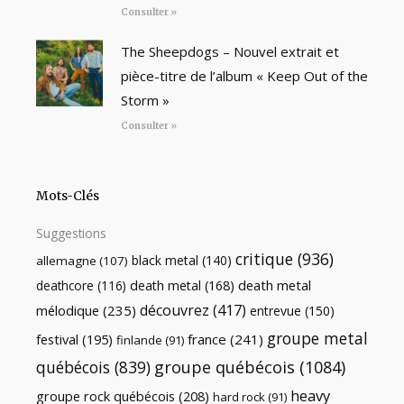
Consulter »
The Sheepdogs – Nouvel extrait et
pièce-titre de l’album « Keep Out of the
Storm »
Consulter »
Mots-Clés
Suggestions
critique
(936)
black metal
(140)
allemagne
(107)
death metal
death metal
(168)
deathcore
(116)
découvrez
(417)
mélodique
(235)
entrevue
(150)
groupe metal
festival
(195)
france
(241)
finlande
(91)
québécois
(839)
groupe québécois
(1084)
heavy
groupe rock québécois
(208)
hard rock
(91)