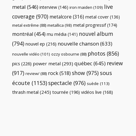
live
metal
(546)
interview
(146)
iron maiden
(109)
coverage
(970)
metalcore
(316)
metal cover
(136)
metal progressif
(174)
metal extrême
(88)
metallica
(98)
nouvel album
montréal
(454)
mu média
(141)
(794)
nouvelle chanson
(633)
nouvel ep
(216)
photos
(856)
nouvelle vidéo
(101)
ozzy osbourne
(88)
review
québec
(645)
pics
(226)
power metal
(293)
(917)
show
(975)
sous
rock
(518)
review/
(88)
écoute
(1153)
spectacle
(976)
suède
(113)
thrash metal
(245)
tournée
(196)
vidéos live
(168)