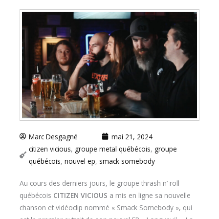
Marc Desgagné
mai 21, 2024
citizen vicious
,
groupe metal québécois
,
groupe
québécois
,
nouvel ep
,
smack somebody
Au cours des derniers jours, le groupe thrash n’ roll
québécois
CITIZEN VICIOUS
a mis en ligne sa nouvelle
chanson et vidéoclip nommé « Smack Somebody », qui