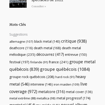
Consulter »
Mots-Clés
Suggestions
critique
(938)
black metal
(140)
allemagne
(107)
death metal
death metal
(168)
deathcore
(116)
découvrez
(417)
mélodique
(235)
entrevue
(150)
groupe metal
festival
(197)
france
(241)
finlande
(91)
québécois
(839)
groupe québécois
(1084)
heavy
groupe rock québécois
(208)
hard rock
(91)
live
metal
(546)
interview
(146)
iron maiden
(109)
coverage
(972)
metalcore
(316)
metal cover
(136)
metal progressif
(174)
metal extrême
(88)
metallica
(98)
nouvel album