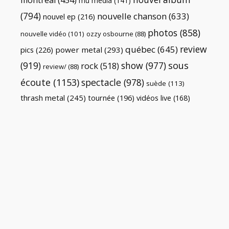
montréal
(454)
mu média
(141)
(794)
nouvelle chanson
(633)
nouvel ep
(216)
photos
(858)
nouvelle vidéo
(101)
ozzy osbourne
(88)
review
québec
(645)
pics
(226)
power metal
(293)
(919)
show
(977)
sous
rock
(518)
review/
(88)
écoute
(1153)
spectacle
(978)
suède
(113)
thrash metal
(245)
tournée
(196)
vidéos live
(168)