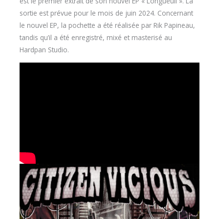
est le premier extrait de son nouvel EP « Longueuil ». La
sortie est prévue pour le mois de juin 2024. Concernant
le nouvel EP, la pochette a été réalisée par Rik Papineau,
tandis qu’il a été enregistré, mixé et masterisé au
Hardpan Studio.