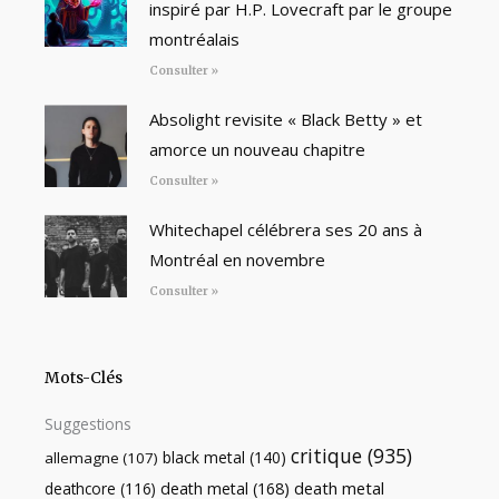
inspiré par H.P. Lovecraft par le groupe
montréalais
Consulter »
Absolight revisite « Black Betty » et
amorce un nouveau chapitre
Consulter »
Whitechapel célébrera ses 20 ans à
Montréal en novembre
Consulter »
Mots-Clés
Suggestions
critique
(935)
black metal
(140)
allemagne
(107)
death metal
death metal
(168)
deathcore
(116)