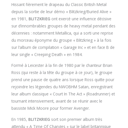
Hissant fièrement le drapeau du Classic British Metal
depuis la sortie de leur démo « Blitzkrieg/Buried Alive »
en 1981,
BLITZKRIEG
ont exercé une influence décisive
sur d’innombrables groupes de heavy metal pendant des
décennies : notamment Metallica, qui a sorti une reprise
du morceau éponyme du groupe « Blitzkrieg » à la fois
sur l’album de compilation « Garage Inc » et en face B de
leur single « Creeping Death » en 1984.
Formé à Leicester à la fin de 1980 par le chanteur Brian
Ross (qui reste à la tête du groupe à ce jour), le groupe
prend une pause de quatre ans lorsque Ross quitte pour
rejoindre les légendes du NWOBHM Satan, enregistrant
leur album classique « Court In The Act » (Roadrunner) et
tournant intensivement, avant de se réunir avec le
bassiste Mick Moore pour former Avenger.
En 1985,
BLITZKRIEG
sort son premier album très
attendu « A Time Of Changes » sur le label britannique