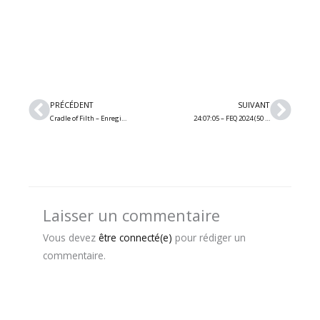
Précédent
Suiv
PRÉCÉDENT
SUIVANT
Cradle of Filth – Enregistrement du nouvel album terminé et nouveau single en octobre
24:07:05 – FEQ 2024 (50 Cent / Killer Mike / Amigo The Devil / Bohemian Betyars) (Québec)
Laisser un commentaire
Vous devez
être connecté(e)
pour rédiger un
commentaire.