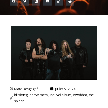
Marc Desgagné
juillet 5, 2024
blitzkrieg
,
heavy metal
,
nouvel album
,
nwobhm
,
the
spider