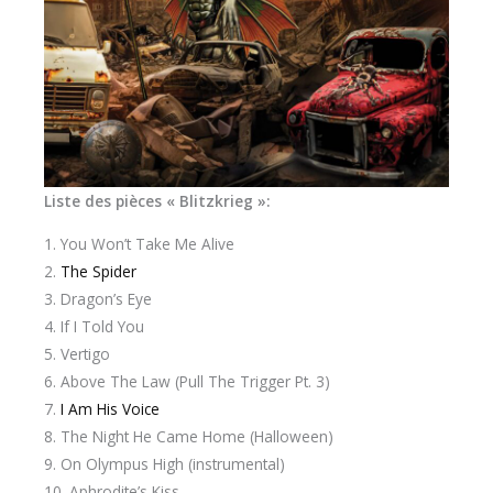
Liste des pièces « Blitzkrieg »:
1. You Won’t Take Me Alive
2.
The Spider
3. Dragon’s Eye
4. If I Told You
5. Vertigo
6. Above The Law (Pull The Trigger Pt. 3)
7.
I Am His Voice
8. The Night He Came Home (Halloween)
9. On Olympus High (instrumental)
10. Aphrodite’s Kiss