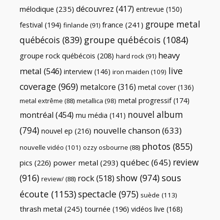
découvrez
(417)
mélodique
(235)
entrevue
(150)
groupe metal
festival
(194)
france
(241)
finlande
(91)
québécois
(839)
groupe québécois
(1084)
heavy
groupe rock québécois
(208)
hard rock
(91)
live
metal
(546)
interview
(146)
iron maiden
(109)
coverage
(969)
metalcore
(316)
metal cover
(136)
metal progressif
(174)
metal extrême
(88)
metallica
(98)
nouvel album
montréal
(454)
mu média
(141)
(794)
nouvelle chanson
(633)
nouvel ep
(216)
photos
(855)
nouvelle vidéo
(101)
ozzy osbourne
(88)
review
québec
(645)
pics
(226)
power metal
(293)
(916)
show
(974)
sous
rock
(518)
review/
(88)
écoute
(1153)
spectacle
(975)
suède
(113)
thrash metal
(245)
tournée
(196)
vidéos live
(168)