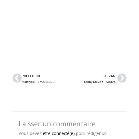
Précédent
Suiv
PRÉCÉDENT
SUIVANT
Malefycia – « V7CE », une expériences sensorielle immersive horrifique sur les 7 péchés capitaux
Lenny Kravitz – Nouvelle chanson/vidéoclip « TK421 » sous écoute et nouvel album en 2024
Laisser un commentaire
Vous devez
être connecté(e)
pour rédiger un