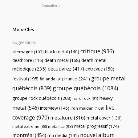
Consulter »
Mots-Clés
Suggestions
critique
(936)
black metal
(140)
allemagne
(107)
death metal
death metal
(168)
deathcore
(116)
découvrez
(417)
mélodique
(235)
entrevue
(150)
groupe metal
festival
(195)
france
(241)
finlande
(91)
québécois
(839)
groupe québécois
(1084)
heavy
groupe rock québécois
(208)
hard rock
(91)
live
metal
(546)
interview
(146)
iron maiden
(109)
coverage
(970)
metalcore
(316)
metal cover
(136)
metal progressif
(174)
metal extrême
(88)
metallica
(98)
nouvel album
montréal
(454)
mu média
(141)