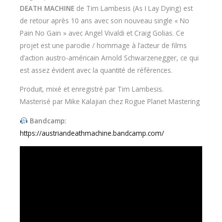
DEATH MACHINE
de Tim Lambesis (As I Lay Dying) est
de retour après 10 ans avec son nouveau single « No
Pain No Gain » avec Angel Vivaldi et Craig Golias. Ce
projet est une parodie / hommage à l’acteur de films
d’action austro-américain Arnold Schwarzenegger, ce qui
est assez évident avec la quantité de références.
Produit, mixé et enregistré par Tim Lambesis.
Masterisé par Mike Kalajian chez Rogue Planet Mastering
Bandcamp:
https://austriandeathmachine.bandcamp.com/