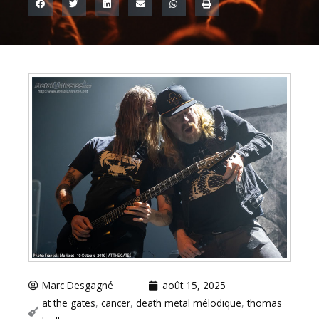
Marc Desgagné
août 15, 2025
at the gates
,
cancer
,
death metal mélodique
,
thomas