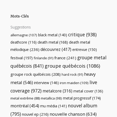
Mots-Clés
Suggestions
critique
(938)
black metal
(140)
allemagne
(107)
death metal
death metal
(168)
deathcore
(116)
découvrez
(417)
mélodique
(236)
entrevue
(150)
groupe metal
festival
(197)
france
(241)
finlande
(91)
québécois
(841)
groupe québécois
(1086)
heavy
groupe rock québécois
(208)
hard rock
(91)
live
metal
(546)
interview
(146)
iron maiden
(109)
coverage
(972)
metalcore
(316)
metal cover
(136)
metal progressif
(174)
metal extrême
(88)
metallica
(98)
nouvel album
montréal
(454)
mu média
(141)
(795)
nouvelle chanson
(634)
nouvel ep
(216)