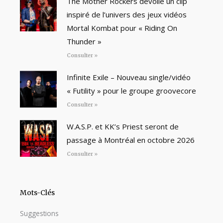
The Mother Rockers dévoile un clip
inspiré de l’univers des jeux vidéos
Mortal Kombat pour « Riding On
Thunder »
Consulter »
Infinite Exile – Nouveau single/vidéo
« Futility » pour le groupe groovecore
Consulter »
W.A.S.P. et KK’s Priest seront de
passage à Montréal en octobre 2026
Consulter »
Mots-Clés
Suggestions