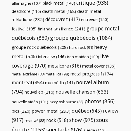
critique
(936)
black metal
(140)
allemagne
(107)
death metal
death metal
(168)
deathcore
(116)
découvrez
(417)
mélodique
(235)
entrevue
(150)
groupe metal
festival
(195)
france
(241)
finlande
(91)
québécois
(839)
groupe québécois
(1084)
heavy
groupe rock québécois
(208)
hard rock
(91)
live
metal
(546)
interview
(146)
iron maiden
(109)
coverage
(970)
metalcore
(316)
metal cover
(136)
metal progressif
(174)
metal extrême
(88)
metallica
(98)
nouvel album
montréal
(454)
mu média
(141)
(794)
nouvelle chanson
(633)
nouvel ep
(216)
photos
(856)
nouvelle vidéo
(101)
ozzy osbourne
(88)
review
québec
(645)
pics
(226)
power metal
(293)
(917)
show
(975)
sous
rock
(518)
review/
(88)
écoute
(1153)
spectacle
(976)
suède
(113)