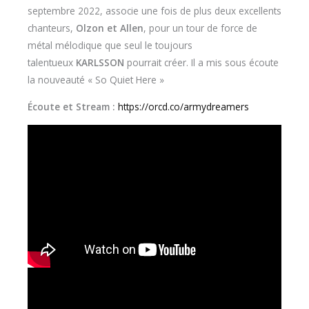
septembre 2022, associe une fois de plus deux excellents
chanteurs,
Olzon et Allen
, pour un tour de force de
métal mélodique que seul le toujours
talentueux
KARLSSON
pourrait créer. Il a mis sous écoute
la nouveauté « So Quiet Here »
Écoute et Stream :
https://orcd.co/armydreamers