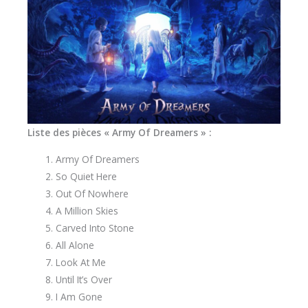
Liste des pièces « Army Of Dreamers » :
Army Of Dreamers
So Quiet Here
Out Of Nowhere
A Million Skies
Carved Into Stone
All Alone
Look At Me
Until It’s Over
I Am Gone