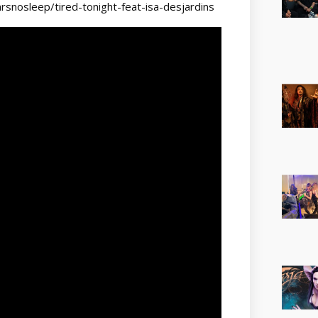
rsnosleep/tired-tonight-feat-isa-desjardins