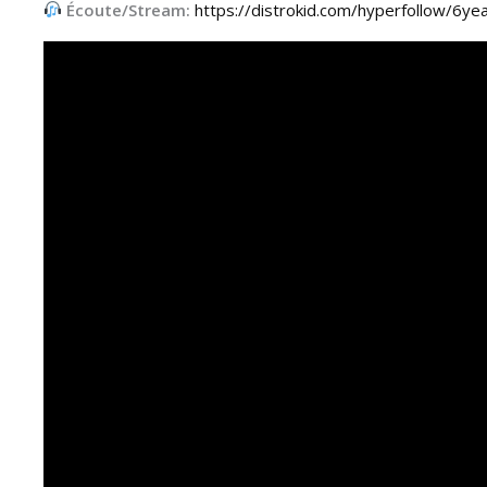
Écoute/Stream:
https://distrokid.com/hyperfollow/6yea