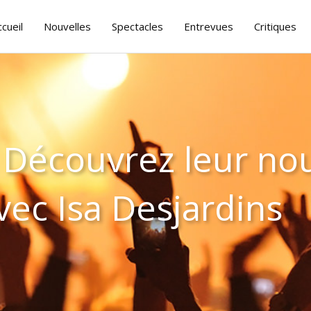
ccueil
Nouvelles
Spectacles
Entrevues
Critiques
 Découvrez leur no
vec Isa Desjardins