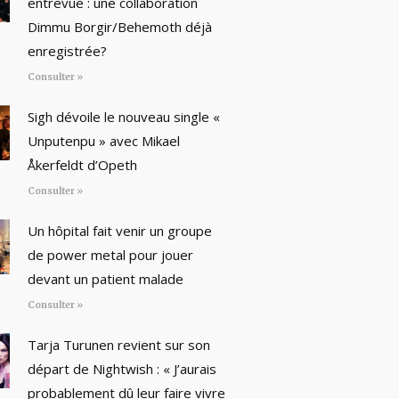
entrevue : une collaboration
Dimmu Borgir/Behemoth déjà
enregistrée?
Consulter »
Sigh dévoile le nouveau single «
Unputenpu » avec Mikael
Åkerfeldt d’Opeth
Consulter »
Un hôpital fait venir un groupe
de power metal pour jouer
devant un patient malade
Consulter »
Tarja Turunen revient sur son
départ de Nightwish : « J’aurais
probablement dû leur faire vivre