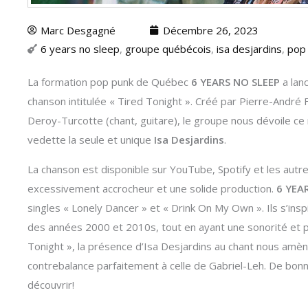
Marc Desgagné
Décembre 26, 2023
6 years no sleep
,
groupe québécois
,
isa desjardins
,
pop
La formation pop punk de Québec
6 YEARS NO SLEEP
a lan
chanson intitulée « Tired Tonight ». Créé par Pierre-André 
Deroy-Turcotte (chant, guitare), le groupe nous dévoile c
vedette la seule et unique
Isa Desjardins
.
La chanson est disponible sur YouTube, Spotify et les autr
excessivement accrocheur et une solide production.
6 YEA
singles « Lonely Dancer » et « Drink On My Own ». Ils s’in
des années 2000 et 2010s, tout en ayant une sonorité et p
Tonight », la présence d’Isa Desjardins au chant nous amèn
contrebalance parfaitement à celle de Gabriel-Leh. De bonn
découvrir!