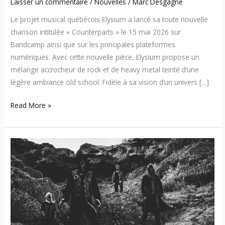
Laisser un commentaire
/
Nouvelles
/
Marc Desgagné
Le projet musical québécois Elysium a lancé sa toute nouvelle
chanson intitulée « Counterparts » le 15 mai 2026 sur
Bandcamp ainsi que sur les principales plateformes
numériques. Avec cette nouvelle pièce, Elysium propose un
mélange accrocheur de rock et de heavy metal teinté d’une
légère ambiance old school. Fidèle à sa vision d’un univers […]
Read More »
Forsmán
annonce
la
sortie
de
son
nouvel