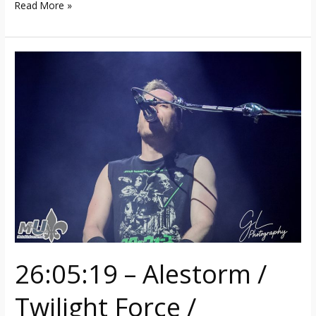
Read More »
26:05:19
–
Alestorm
/
Twilight
Force
/
Greyhawk
(Laval)
26:05:19 – Alestorm /
Twilight Force /