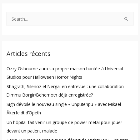
S
e
a
r
Articles récents
c
h
Ozzy Osbourne aura sa propre maison hantée à Universal
f
Studios pour Halloween Horror Nights
o
Shagrath, Silenoz et Nergal en entrevue : une collaboration
r
Dimmu Borgir/Behemoth déjà enregistrée?
:
Sigh dévoile le nouveau single « Unputenpu » avec Mikael
Åkerfeldt d’Opeth
Un hôpital fait venir un groupe de power metal pour jouer
devant un patient malade