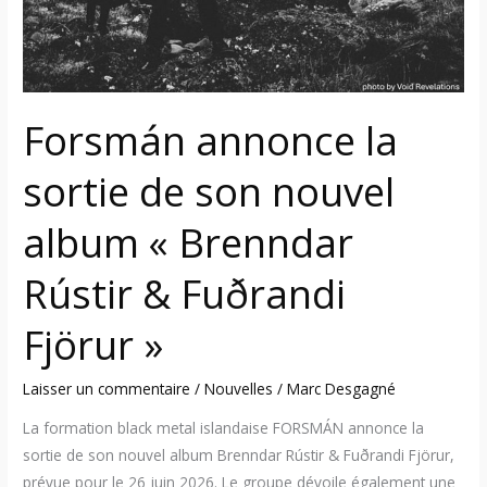
album
« Brenndar
Rústir
&
Forsmán annonce la
Fuðrandi
Fjörur »
sortie de son nouvel
album « Brenndar
Rústir & Fuðrandi
Fjörur »
Laisser un commentaire
/
Nouvelles
/
Marc Desgagné
La formation black metal islandaise FORSMÁN annonce la
sortie de son nouvel album Brenndar Rústir & Fuðrandi Fjörur,
prévue pour le 26 juin 2026. Le groupe dévoile également une