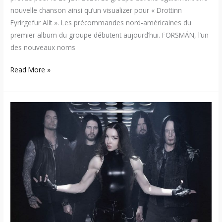
nouvelle chanson ainsi qu’un visualizer pour « Drottinn
Fyrirgefur Allt ». Les précommandes nord-américaines du
premier album du groupe débutent aujourd’hui. FORSMÁN, l’un
des nouveaux noms
Read More »
Arch
Enemy
et
The
Black
Dahlia
Murder
à
Québec
et