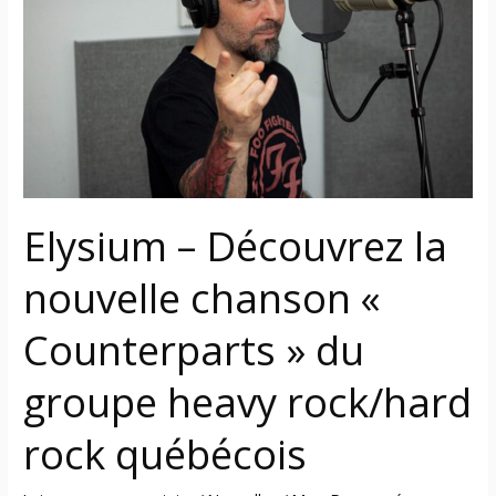
la
nouvelle
chanson
«
Counterparts
»
du
groupe
Elysium – Découvrez la
heavy
rock/hard
nouvelle chanson «
rock
québécois
Counterparts » du
groupe heavy rock/hard
rock québécois