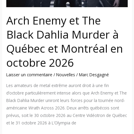
Montréal
en
Arch Enemy et The
octobre
2026
Black Dahlia Murder à
Québec et Montréal en
octobre 2026
Laisser un commentaire
/
Nouvelles
/
Marc Desgagné
Les amateurs de metal extrême auront droit à une fin
d’octobre particulièrement intense alors que Arch Enemy et The
Black Dahlia Murder uniront leurs forces pour la tournée nord-
américaine Wrath Across 2026. Deux arrêts québécois sont
prévus, soit le 30 octobre 2026 au Centre Vidéotron de Québec
et le 31 octobre 2026 à L’Olympia de