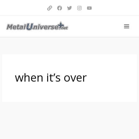
Aller
au
contenu
when it’s over