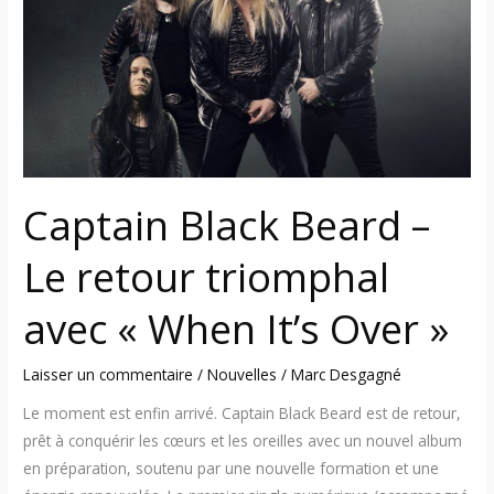
–
Le
retour
triomphal
avec
« When
It’s
Over »
Captain Black Beard –
Le retour triomphal
avec « When It’s Over »
Laisser un commentaire
/
Nouvelles
/
Marc Desgagné
Le moment est enfin arrivé. Captain Black Beard est de retour,
prêt à conquérir les cœurs et les oreilles avec un nouvel album
en préparation, soutenu par une nouvelle formation et une