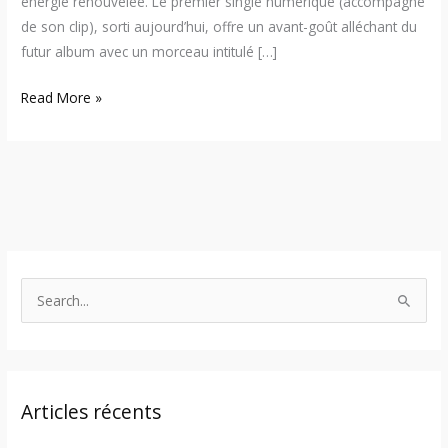
énergie renouvelée. Le premier single numérique (accompagné
de son clip), sorti aujourd’hui, offre un avant-goût alléchant du
futur album avec un morceau intitulé […]
Read More »
S
e
a
r
Articles récents
c
h