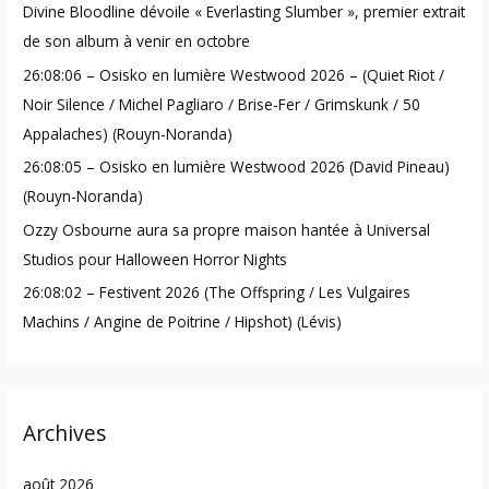
Divine Bloodline dévoile « Everlasting Slumber », premier extrait
f
de son album à venir en octobre
o
26:08:06 – Osisko en lumière Westwood 2026 – (Quiet Riot /
r
Noir Silence / Michel Pagliaro / Brise-Fer / Grimskunk / 50
:
Appalaches) (Rouyn-Noranda)
26:08:05 – Osisko en lumière Westwood 2026 (David Pineau)
(Rouyn-Noranda)
Ozzy Osbourne aura sa propre maison hantée à Universal
Studios pour Halloween Horror Nights
26:08:02 – Festivent 2026 (The Offspring / Les Vulgaires
Machins / Angine de Poitrine / Hipshot) (Lévis)
Archives
août 2026