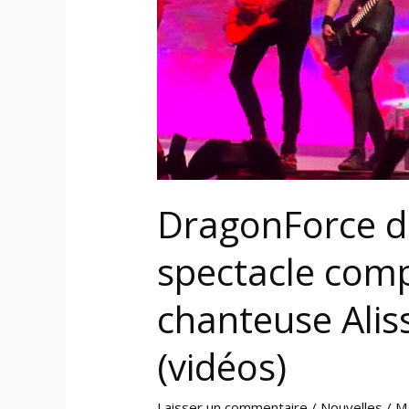
nouvelle
chanteuse
Alissa
White-
Gluz
(vidéos)
DragonForce d
spectacle comp
chanteuse Alis
(vidéos)
Laisser un commentaire
/
Nouvelles
/
M