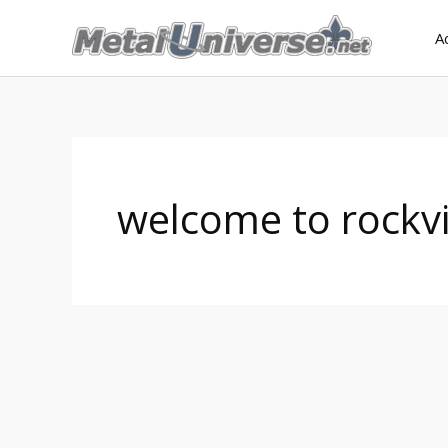
Aller
A
au
contenu
welcome to rockvi