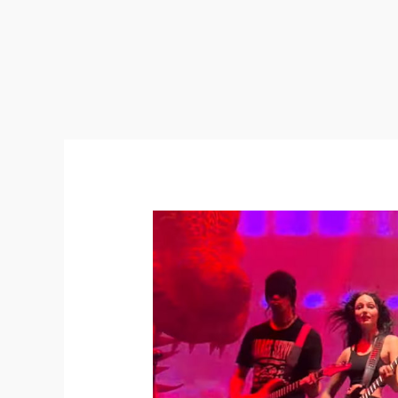
DragonForce
donne
son
premier
spectacle
complet
avec
la