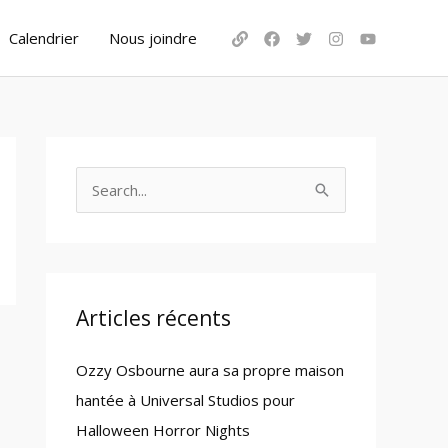
Calendrier
Nous joindre
S
e
a
r
c
Articles récents
h
Ozzy Osbourne aura sa propre maison
f
hantée à Universal Studios pour
o
Halloween Horror Nights
r