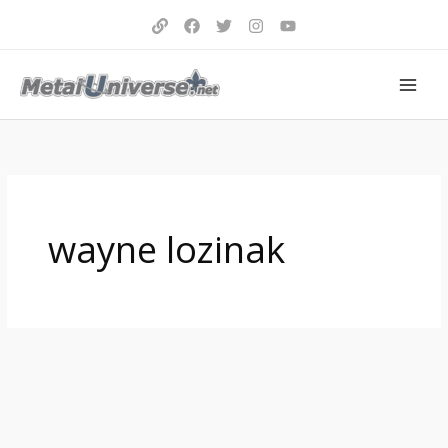
Aller
au
contenu
wayne lozinak