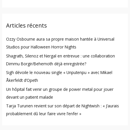
e
a
r
Articles récents
c
h
Ozzy Osbourne aura sa propre maison hantée à Universal
f
Studios pour Halloween Horror Nights
o
Shagrath, Silenoz et Nergal en entrevue : une collaboration
r
Dimmu Borgir/Behemoth déjà enregistrée?
:
Sigh dévoile le nouveau single « Unputenpu » avec Mikael
Åkerfeldt d’Opeth
Un hôpital fait venir un groupe de power metal pour jouer
devant un patient malade
Tarja Turunen revient sur son départ de Nightwish : « J’aurais
probablement dû leur faire vivre l’enfer »