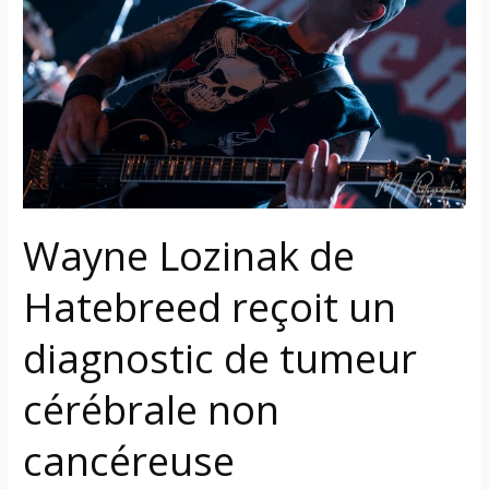
Hatebreed
reçoit
un
diagnostic
de
tumeur
cérébrale
non
cancéreuse
Wayne Lozinak de
Hatebreed reçoit un
diagnostic de tumeur
cérébrale non
cancéreuse