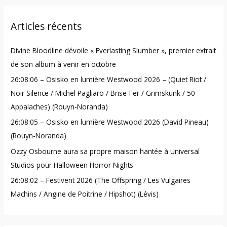
r
Articles récents
c
h
Divine Bloodline dévoile « Everlasting Slumber », premier extrait
f
de son album à venir en octobre
o
26:08:06 – Osisko en lumière Westwood 2026 – (Quiet Riot /
r
Noir Silence / Michel Pagliaro / Brise-Fer / Grimskunk / 50
:
Appalaches) (Rouyn-Noranda)
26:08:05 – Osisko en lumière Westwood 2026 (David Pineau)
(Rouyn-Noranda)
Ozzy Osbourne aura sa propre maison hantée à Universal
Studios pour Halloween Horror Nights
26:08:02 – Festivent 2026 (The Offspring / Les Vulgaires
Machins / Angine de Poitrine / Hipshot) (Lévis)