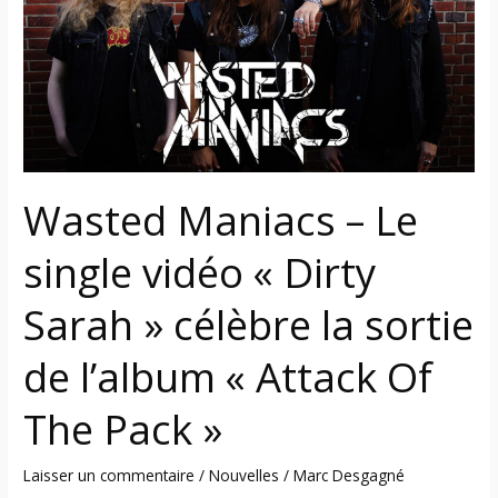
Le
single
vidéo
« Dirty
Sarah »
célèbre
la
sortie
Wasted Maniacs – Le
de
single vidéo « Dirty
l’album
« Attack
Sarah » célèbre la sortie
Of
The
de l’album « Attack Of
Pack »
The Pack »
Laisser un commentaire
/
Nouvelles
/
Marc Desgagné