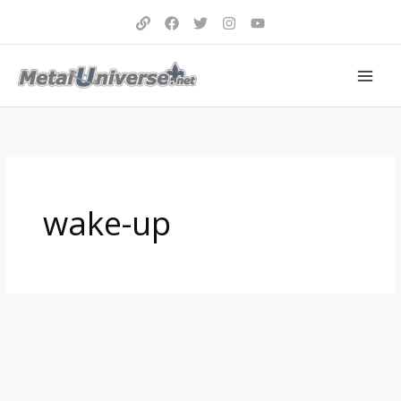
Aller
au
contenu
wake-up