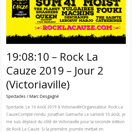
La
Cauze
2019
–
Jour
2
(Victoriaville)
19:08:10 – Rock La
Cauze 2019 – Jour 2
(Victoriaville)
Spectacles
/
Marc Desgagné
Spectacle: Le 10 Août 2019 à VictoriavilleOrganisateur: Rock La
CauzeCompte-rendu: Jonathan Gamache Le samedi 10 août, je
me suis déplacé du côté de Victoriaville pour la seconde édition
de Rock La Cauze. Si la première journée mettait en