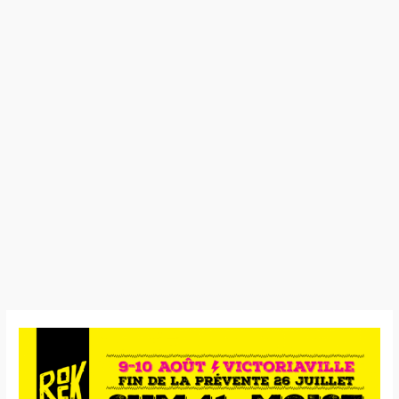
19:08:10
–
Rock