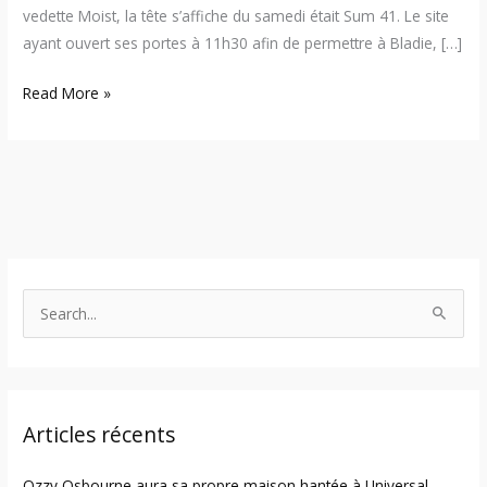
vedette Moist, la tête s’affiche du samedi était Sum 41. Le site
ayant ouvert ses portes à 11h30 afin de permettre à Bladie, […]
Read More »
S
e
a
r
Articles récents
c
h
Ozzy Osbourne aura sa propre maison hantée à Universal