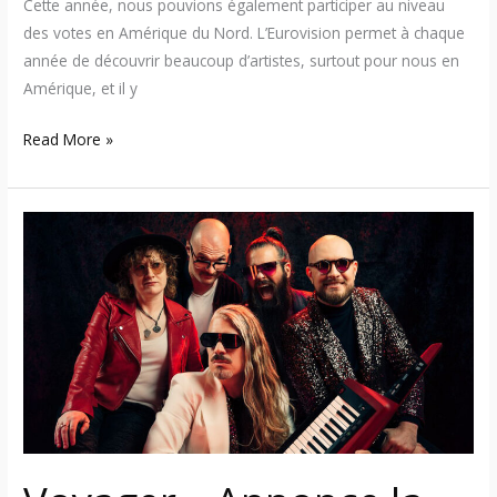
Cette année, nous pouvions également participer au niveau
des votes en Amérique du Nord. L’Eurovision permet à chaque
année de découvrir beaucoup d’artistes, surtout pour nous en
Amérique, et il y
Read More »
Voyager
–
Annonce
la
sortie
du
8e
album
+
nouvelle