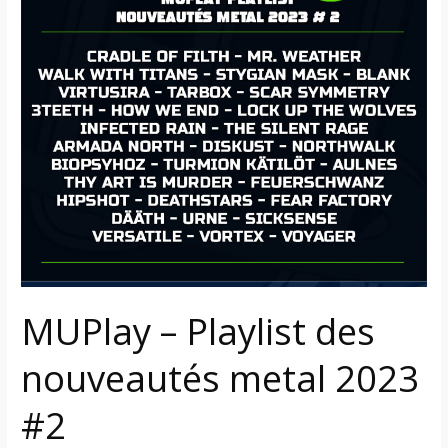
des
nouveautés
metal
2023
#2
MUPlay – Playlist des
nouveautés metal 2023
#2