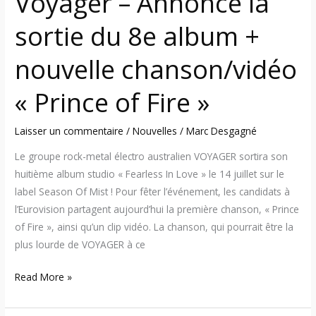
Voyager – Annonce la
chanson/vidéo
« Prince
sortie du 8e album +
of
Fire »
nouvelle chanson/vidéo
« Prince of Fire »
Laisser un commentaire
/
Nouvelles
/
Marc Desgagné
Le groupe rock-metal électro australien VOYAGER sortira son
huitième album studio « Fearless In Love » le 14 juillet sur le
label Season Of Mist ! Pour fêter l’événement, les candidats à
l’Eurovision partagent aujourd’hui la première chanson, « Prince
of Fire », ainsi qu’un clip vidéo. La chanson, qui pourrait être la
plus lourde de VOYAGER à ce
Read More »