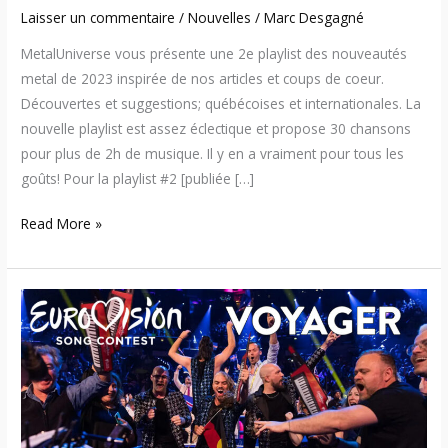
Laisser un commentaire
/
Nouvelles
/
Marc Desgagné
MetalUniverse vous présente une 2e playlist des nouveautés
metal de 2023 inspirée de nos articles et coups de coeur.
Découvertes et suggestions; québécoises et internationales. La
nouvelle playlist est assez éclectique et propose 30 chansons
pour plus de 2h de musique. Il y en a vraiment pour tous les
goûts! Pour la playlist #2 [publiée […]
Read More »
Voyager
se
qualifie
et
représentera
l’Australie