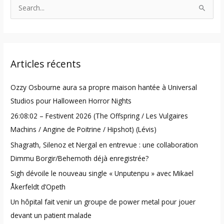
S
e
a
r
Articles récents
c
h
Ozzy Osbourne aura sa propre maison hantée à Universal
f
Studios pour Halloween Horror Nights
o
26:08:02 – Festivent 2026 (The Offspring / Les Vulgaires
r
Machins / Angine de Poitrine / Hipshot) (Lévis)
:
Shagrath, Silenoz et Nergal en entrevue : une collaboration
Dimmu Borgir/Behemoth déjà enregistrée?
Sigh dévoile le nouveau single « Unputenpu » avec Mikael
Åkerfeldt d’Opeth
Un hôpital fait venir un groupe de power metal pour jouer
devant un patient malade