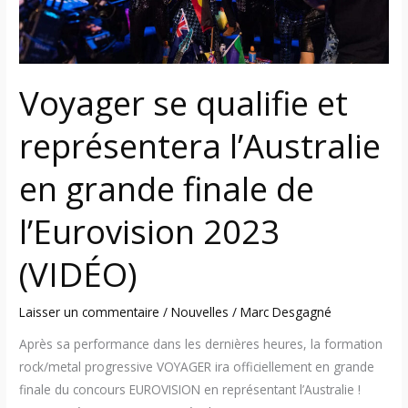
en
grande
finale
de
Voyager se qualifie et
l’Eurovision
2023
représentera l’Australie
(VIDÉO)
en grande finale de
l’Eurovision 2023
(VIDÉO)
Laisser un commentaire
/
Nouvelles
/
Marc Desgagné
Après sa performance dans les dernières heures, la formation
rock/metal progressive VOYAGER ira officiellement en grande
finale du concours EUROVISION en représentant l’Australie !