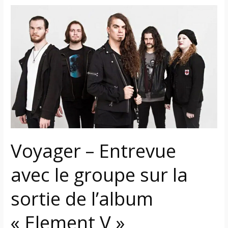
Voyager
–
Entrevue
avec
le
groupe
sur
la
sortie
de
l’album
Voyager – Entrevue
« Element
V »
avec le groupe sur la
sortie de l’album
« Element V »