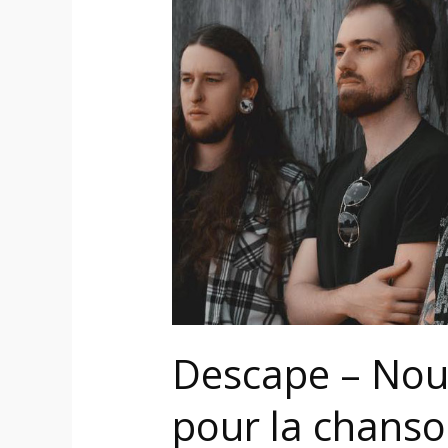
Nouveau
vidéoclip
live
pour
la
chanson
« Fake
Denial »
Descape – Nouv
pour la chanso