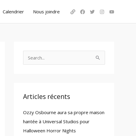
Calendrier
Nous joindre
S
e
a
r
c
Articles récents
h
Ozzy Osbourne aura sa propre maison
f
hantée à Universal Studios pour
o
Halloween Horror Nights
r