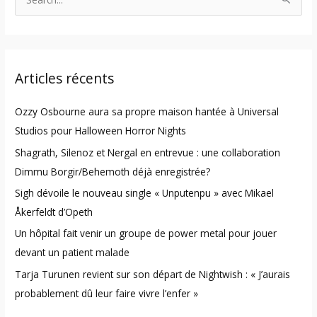
S
e
a
r
Articles récents
c
h
Ozzy Osbourne aura sa propre maison hantée à Universal
f
Studios pour Halloween Horror Nights
o
Shagrath, Silenoz et Nergal en entrevue : une collaboration
r
Dimmu Borgir/Behemoth déjà enregistrée?
:
Sigh dévoile le nouveau single « Unputenpu » avec Mikael
Åkerfeldt d’Opeth
Un hôpital fait venir un groupe de power metal pour jouer
devant un patient malade
Tarja Turunen revient sur son départ de Nightwish : « J’aurais
probablement dû leur faire vivre l’enfer »