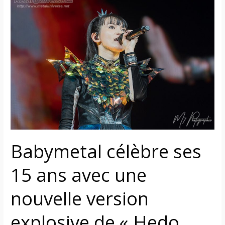
célèbre
ses
15
ans
avec
une
nouvelle
version
explosive
de
« Hedo
Babymetal célèbre ses
Bangya!! »
15 ans avec une
nouvelle version
explosive de « Hedo