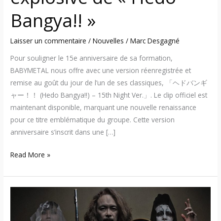
Bangya!! »
Laisser un commentaire
/
Nouvelles
/
Marc Desgagné
Pour souligner le 15e anniversaire de sa formation,
BABYMETAL nous offre avec une version réenregistrée et
remise au goût du jour de l’un de ses classiques, 「ヘドバンギ
ャー！！ (Hedo Bangya!!) – 15th Night Ver.」. Le clip officiel est
maintenant disponible, marquant une nouvelle renaissance
pour ce titre emblématique du groupe. Cette version
anniversaire s’inscrit dans une […]
Read More »
Sigh
célèbre
ses