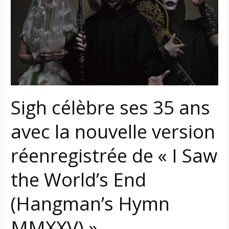
35
ans
avec
la
nouvelle
version
réenregistrée
de
Sigh célèbre ses 35 ans
« I
avec la nouvelle version
Saw
the
réenregistrée de « I Saw
World’s
End
the World’s End
(Hangman’s
Hymn
(Hangman’s Hymn
MMXXV) »
MMXXV) »