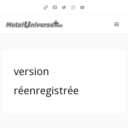
Aller
au
contenu
version
réenregistrée