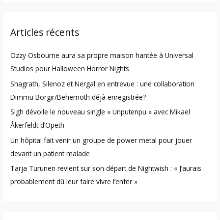
a
r
Articles récents
c
h
Ozzy Osbourne aura sa propre maison hantée à Universal
f
Studios pour Halloween Horror Nights
o
Shagrath, Silenoz et Nergal en entrevue : une collaboration
r
Dimmu Borgir/Behemoth déjà enregistrée?
:
Sigh dévoile le nouveau single « Unputenpu » avec Mikael
Åkerfeldt d’Opeth
Un hôpital fait venir un groupe de power metal pour jouer
devant un patient malade
Tarja Turunen revient sur son départ de Nightwish : « J’aurais
probablement dû leur faire vivre l’enfer »