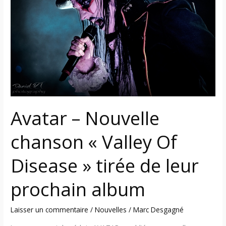
chanson
« Valley
Of
Disease »
tirée
de
leur
prochain
album
Avatar – Nouvelle
chanson « Valley Of
Disease » tirée de leur
prochain album
Laisser un commentaire
/
Nouvelles
/
Marc Desgagné