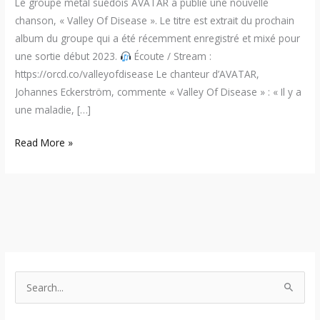
Le groupe metal suédois AVATAR a publié une nouvelle
chanson, « Valley Of Disease ». Le titre est extrait du prochain
album du groupe qui a été récemment enregistré et mixé pour
une sortie début 2023.
Écoute / Stream :
https://orcd.co/valleyofdisease Le chanteur d’AVATAR,
Johannes Eckerström, commente « Valley Of Disease » : « Il y a
une maladie, […]
Read More »
S
e