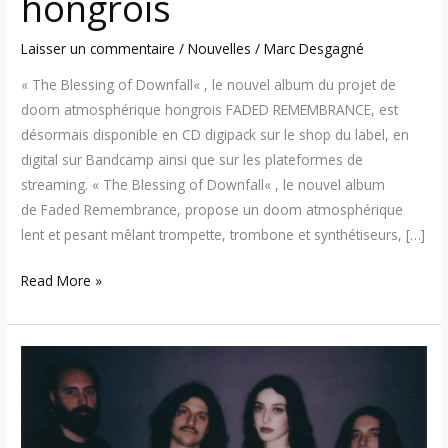
hongrois
Laisser un commentaire
/
Nouvelles
/
Marc Desgagné
« The Blessing of Downfall« , le nouvel album du projet de
doom atmosphérique hongrois FADED REMEMBRANCE, est
désormais disponible en CD digipack sur le shop du label, en
digital sur Bandcamp ainsi que sur les plateformes de
streaming. « The Blessing of Downfall« , le nouvel album
de Faded Remembrance, propose un doom atmosphérique
lent et pesant mêlant trompette, trombone et synthétiseurs, […]
Read More »
Messa
–
Le
groupe