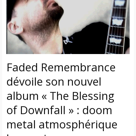
son
nouvel
album
« The
Blessing
of Downfall »
:
doom
Faded Remembrance
metal
atmosphérique
dévoile son nouvel
hongrois
album « The Blessing
of Downfall » : doom
metal atmosphérique