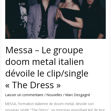
doom
metal
italien
dévoile
le
clip/single
« The
Dress »
Messa – Le groupe
doom metal italien
dévoile le clip/single
« The Dress »
Laisser un commentaire
/
Nouvelles
/
Marc Desgagné
MESSA, formation italienne de doom metal, dévoile son
nouveau single “The Dress”, un morceau envoûtant tiré de leur