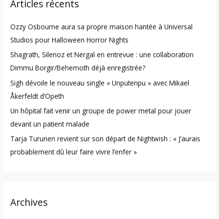
Articles récents
c
h
Ozzy Osbourne aura sa propre maison hantée à Universal
f
Studios pour Halloween Horror Nights
o
Shagrath, Silenoz et Nergal en entrevue : une collaboration
r
Dimmu Borgir/Behemoth déjà enregistrée?
:
Sigh dévoile le nouveau single « Unputenpu » avec Mikael
Åkerfeldt d’Opeth
Un hôpital fait venir un groupe de power metal pour jouer
devant un patient malade
Tarja Turunen revient sur son départ de Nightwish : « J’aurais
probablement dû leur faire vivre l’enfer »
Archives