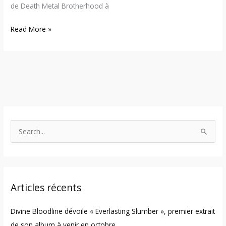
de Death Metal Brotherhood à
Read More »
S
e
a
r
Articles récents
c
h
Divine Bloodline dévoile « Everlasting Slumber », premier extrait
f
de son album à venir en octobre