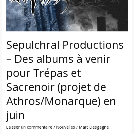
à
venir
pour
Trépas
et
Sepulchral Productions
Sacrenoir
(projet
– Des albums à venir
de
Athros/Monarque)
pour Trépas et
en
juin
Sacrenoir (projet de
Athros/Monarque) en
juin
Laisser un commentaire
/
Nouvelles
/
Marc Desgagné