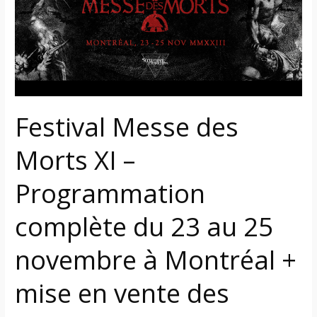
Morts
XI
–
Programmation
complète
du
23
Festival Messe des
au
25
Morts XI –
novembre
à
Programmation
Montréal
complète du 23 au 25
+
mise
novembre à Montréal +
en
vente
mise en vente des
des
billets